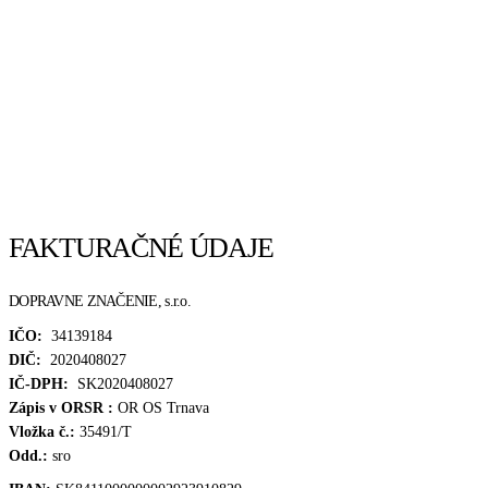
FAKTURAČNÉ ÚDAJE
DOPRAVNE ZNAČENIE, s.r.o.
IČO:
34139184
DIČ:
2020408027
IČ-DPH:
SK2020408027
Zápis v ORSR :
OR OS Trnava
Vložka č.:
35491/T
Odd.:
sro