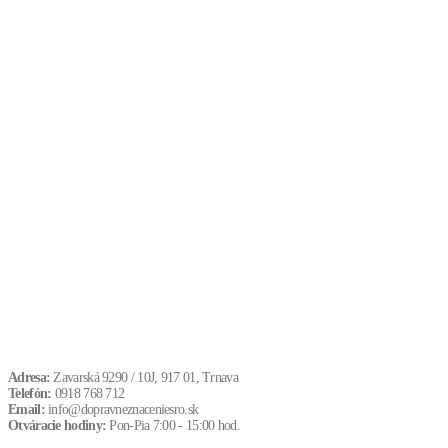
Adresa:
Zavarská 9290 / 10J, 917 01, Trnava
Telefón:
0918 768 712
Email:
info@dopravneznaceniesro.sk
Otváracie hodiny:
Pon-Pia 7:00 - 15:00 hod.