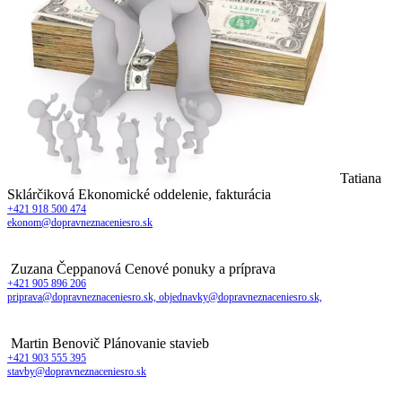
Tatiana
Sklárčiková
Ekonomické oddelenie, fakturácia
+421 918 500 474
ekonom@dopravneznaceniesro.sk
Zuzana Čeppanová
Cenové ponuky a príprava
+421 905 896 206
priprava@dopravneznaceniesro.sk, objednavky@dopravneznaceniesro.sk,
Martin Benovič
Plánovanie stavieb
+421 903 555 395
stavby@dopravneznaceniesro.sk