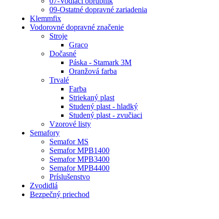
07-Vodiaci obrubník
09-Ostatné dopravné zariadenia
Klemmfix
Vodorovné dopravné značenie
Stroje
Graco
Dočasné
Páska - Stamark 3M
Oranžová farba
Trvalé
Farba
Striekaný plast
Studený plast - hladký
Studený plast - zvučiaci
Vzorové listy
Semafory
Semafor MS
Semafor MPB1400
Semafor MPB3400
Semafor MPB4400
Príslušenstvo
Zvodidlá
Bezpečný priechod