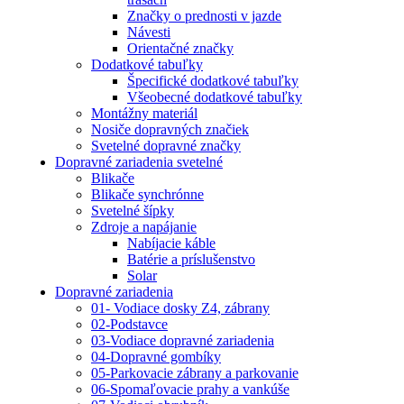
Značky o prednosti v jazde
Návesti
Orientačné značky
Dodatkové tabuľky
Špecifické dodatkové tabuľky
Všeobecné dodatkové tabuľky
Montážny materiál
Nosiče dopravných značiek
Svetelné dopravné značky
Dopravné zariadenia svetelné
Blikače
Blikače synchrónne
Svetelné šípky
Zdroje a napájanie
Nabíjacie káble
Batérie a príslušenstvo
Solar
Dopravné zariadenia
01- Vodiace dosky Z4, zábrany
02-Podstavce
03-Vodiace dopravné zariadenia
04-Dopravné gombíky
05-Parkovacie zábrany a parkovanie
06-Spomaľovacie prahy a vankúše