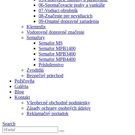
06-Spomaľovacie prahy a vankúše
07-Vodiaci obrubník
08-Značenie pre nevidiacich
09-Ostatné dopravné zariadenia
Klemmfix
Vodorovné dopravné značenie
Semafory
Semafor MS
Semafor MPB1400
Semafor MPB3400
Semafor MPB4400
Príslušenstvo
Zvodidlá
Bezpečný priechod
Požičovňa
Galéria
Blog
Kontakt
Všeobecné obchodné podmienky
Zásady ochrany osobných údajov
Reklamačný poriadok
Search