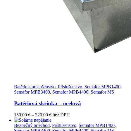
Batérie a príslušenstvo
,
Príslušenstvo
,
Semafor MPB1400
,
Semafor MPB3400
,
Semafor MPB4400
,
Semafor MS
Batériová skrinka – ocelová
Price
150,00
€
–
220,00
€
bez DPH
range:
150,00 €
Bezpečný priechod
,
Príslušenstvo
,
Semafor MPB1400
,
through
Semafor MPB3400
,
Semafor MPB4400
,
Semafor MS