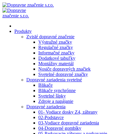
Produkty
Zvislé dopravné značenie
Výstražné značky
Regulačné značky
Informačné značky
Dodatkové tabuľky
Montážny materiál
Nosiče dopravných značiek
Svetelné dopravné značky
Dopravné zariadenia svetelné
Blikače
Blikače synchrónne
Svetelné šípky
Zdroje a napájanie
Dopravné zariadenia
01- Vodiace dosky Z4, zábrany
02-Podstavce
03-Vodiace dopravné zariadenia
04-Dopravné gombíky
05-Parkovacie zábrany a parkovanie