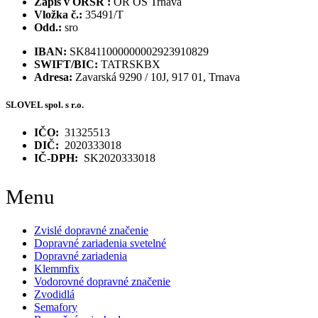
Zápis v ORSR :
OR OS Trnava
Vložka č.:
35491/T
Odd.:
sro
IBAN:
SK8411000000002923910829
SWIFT/BIC:
TATRSKBX
Adresa:
Zavarská 9290 / 10J, 917 01, Trnava
SLOVEL spol. s r.o.
IČO:
31325513
DIČ:
2020333018
IČ-DPH:
SK2020333018
Menu
Zvislé dopravné značenie
Dopravné zariadenia svetelné
Dopravné zariadenia
Klemmfix
Vodorovné dopravné značenie
Zvodidlá
Semafory