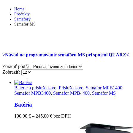
Home
Produkty
Semafory
Semafor MS
>Návod na programovanie semafóru MS pri spojení QUARZ<
Zoradiť podľa:
Zobraziť:
Batérie a príslušenstvo
,
Príslušenstvo
,
Semafor MPB1400
,
Semafor MPB3400
,
Semafor MPB4400
,
Semafor MS
Batéria
Price
100,00
€
–
245,00
€
bez DPH
range:
100,00 €
through