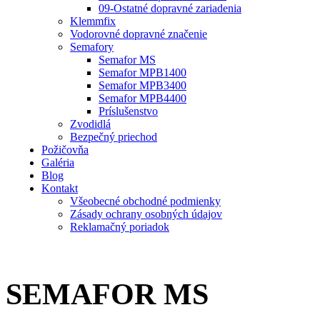
09-Ostatné dopravné zariadenia
Klemmfix
Vodorovné dopravné značenie
Semafory
Semafor MS
Semafor MPB1400
Semafor MPB3400
Semafor MPB4400
Príslušenstvo
Zvodidlá
Bezpečný priechod
Požičovňa
Galéria
Blog
Kontakt
Všeobecné obchodné podmienky
Zásady ochrany osobných údajov
Reklamačný poriadok
SEMAFOR MS