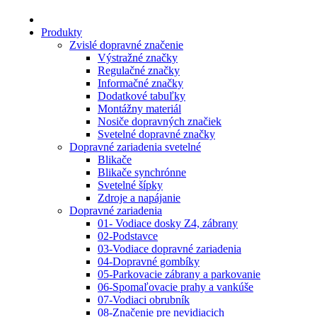
Produkty
Zvislé dopravné značenie
Výstražné značky
Regulačné značky
Informačné značky
Dodatkové tabuľky
Montážny materiál
Nosiče dopravných značiek
Svetelné dopravné značky
Dopravné zariadenia svetelné
Blikače
Blikače synchrónne
Svetelné šípky
Zdroje a napájanie
Dopravné zariadenia
01- Vodiace dosky Z4, zábrany
02-Podstavce
03-Vodiace dopravné zariadenia
04-Dopravné gombíky
05-Parkovacie zábrany a parkovanie
06-Spomaľovacie prahy a vankúše
07-Vodiaci obrubník
08-Značenie pre nevidiacich