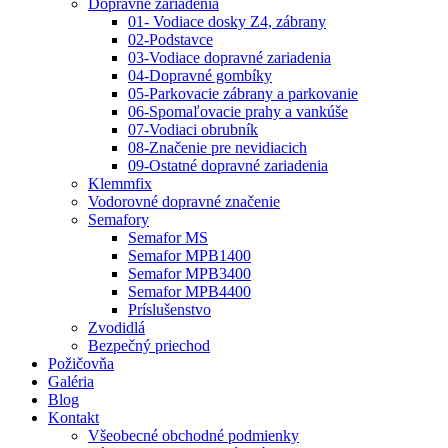
Dopravné zariadenia
01- Vodiace dosky Z4, zábrany
02-Podstavce
03-Vodiace dopravné zariadenia
04-Dopravné gombíky
05-Parkovacie zábrany a parkovanie
06-Spomaľovacie prahy a vankúše
07-Vodiaci obrubník
08-Značenie pre nevidiacich
09-Ostatné dopravné zariadenia
Klemmfix
Vodorovné dopravné značenie
Semafory
Semafor MS
Semafor MPB1400
Semafor MPB3400
Semafor MPB4400
Príslušenstvo
Zvodidlá
Bezpečný priechod
Požičovňa
Galéria
Blog
Kontakt
Všeobecné obchodné podmienky