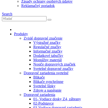
Zásady ochrany osobných údajov
Reklamačný poriadok
Search
Produkty
Zvislé dopravné značenie
Výstražné značky
Regulačné značky
Informačné značky
Dodatkové tabuľky
Montážny materiál
Nosiče dopravných značiek
Svetelné dopravné značky
Dopravné zariadenia svetelné
Blikače
Blikače synchrónne
Svetelné šípky
Zdroje a napájanie
Dopravné zariadenia
01- Vodiace dosky Z4, zábrany
02-Podstavce
03-Vodiace dopravné zariadenia