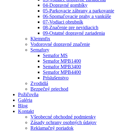
04-Dopravné gombíky
05-Parkovacie zábrany a parkovanie
06-Spomaľovacie prahy a vankúše
07-Vodiaci obrubník
08-Značenie pre nevidiacich
09-Ostatné dopravné zariadenia
Klemmfix
Vodorovné dopravné značenie
Semafory
Semafor MS
Semafor MPB1400
Semafor MPB3400
Semafor MPB4400
Príslušenstvo
Zvodidlá
Bezpečný priechod
Požičovňa
Galéria
Blog
Kontakt
Všeobecné obchodné podmienky
Zásady ochrany osobných údajov
Reklamačný poriadok