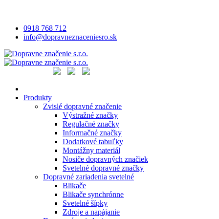
0918 768 712
info@dopravneznaceniesro.sk
Produkty
Zvislé dopravné značenie
Výstražné značky
Regulačné značky
Informačné značky
Dodatkové tabuľky
Montážny materiál
Nosiče dopravných značiek
Svetelné dopravné značky
Dopravné zariadenia svetelné
Blikače
Blikače synchrónne
Svetelné šípky
Zdroje a napájanie