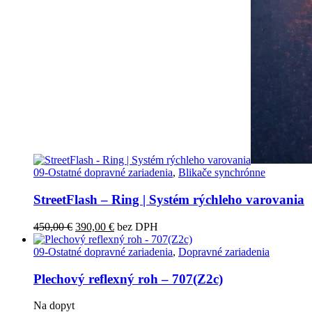
09-Ostatné dopravné zariadenia
,
Blikače synchrónne
StreetFlash – Ring | Systém rýchleho varovania
Pôvodná
Aktuálna
450,00
€
390,00
€
bez DPH
cena
cena
bola:
je:
09-Ostatné dopravné zariadenia
,
Dopravné zariadenia
450,00 €.
390,00 €.
Plechový reflexný roh – 707(Z2c)
Na dopyt