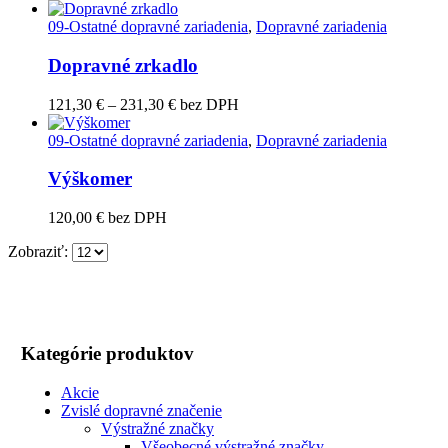
09-Ostatné dopravné zariadenia
,
Dopravné zariadenia
Dopravné zrkadlo
Price
121,30
€
–
231,30
€
bez DPH
range:
121,30 €
09-Ostatné dopravné zariadenia
,
Dopravné zariadenia
through
231,30 €
Výškomer
120,00
€
bez DPH
Zobraziť:
Kategórie produktov
Akcie
Zvislé dopravné značenie
Výstražné značky
Všeobecné výstražné značky