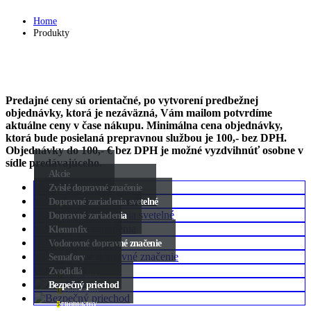
Home
Produkty
Predajné ceny sú orientačné, po vytvorení predbežnej
objednávky, ktorá je nezáväzná, Vám mailom potvrdíme
aktuálne ceny v čase nákupu. Minimálna cena objednávky,
ktorá bude posielaná prepravnou službou je 100,- bez DPH.
Objednávky do 100,- € bez DPH je možné vyzdvihnúť osobne v
sídle predávajúceho.
Akcie
Zvislé dopravné značenie
3
PRODUKTY
Dopravné zariadenia svetelné
208
PRODUKTOV
Dopravné zariadenia
32
PRODUKTOV
Klemmfix
42
PRODUKTOV
Vodorovné dopravné značenie
13
PRODUKTOV
Semafory
19
PRODUKTOV
Zvodidlá
14
PRODUKTOV
Bezpečný priechod
13
PRODUKTOV
5
PRODUKTOV