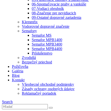
06-Spomaľovacie prahy a vankúše
07-Vodiaci obrubník
08-Značenie pre nevidiacich
09-Ostatné dopravné zariadenia
Klemmfix
Vodorovné dopravné značenie
Semafory
Semafor MS
Semafor MPB1400
Semafor MPB3400
Semafor MPB4400
Príslušenstvo
Zvodidlá
Bezpečný priechod
Požičovňa
Galéria
Blog
Kontakt
Všeobecné obchodné podmienky
Zásady ochrany osobných údajov
Reklamačný poriadok
Search