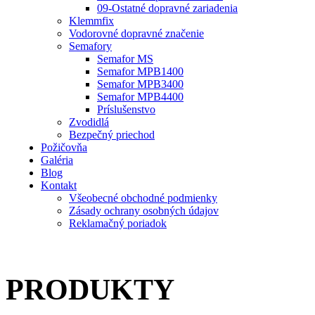
09-Ostatné dopravné zariadenia
Klemmfix
Vodorovné dopravné značenie
Semafory
Semafor MS
Semafor MPB1400
Semafor MPB3400
Semafor MPB4400
Príslušenstvo
Zvodidlá
Bezpečný priechod
Požičovňa
Galéria
Blog
Kontakt
Všeobecné obchodné podmienky
Zásady ochrany osobných údajov
Reklamačný poriadok
PRODUKTY