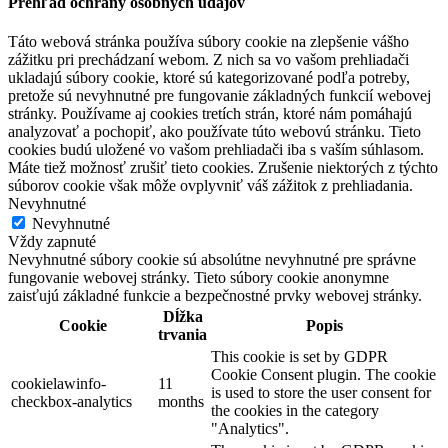
Prehľad ochrany osobných údajov
Táto webová stránka používa súbory cookie na zlepšenie vášho
zážitku pri prechádzaní webom. Z nich sa vo vašom prehliadači
ukladajú súbory cookie, ktoré sú kategorizované podľa potreby,
pretože sú nevyhnutné pre fungovanie základných funkcií webovej
stránky. Používame aj cookies tretích strán, ktoré nám pomáhajú
analyzovať a pochopiť, ako používate túto webovú stránku. Tieto
cookies budú uložené vo vašom prehliadači iba s vaším súhlasom.
Máte tiež možnosť zrušiť tieto cookies. Zrušenie niektorých z týchto
súborov cookie však môže ovplyvniť váš zážitok z prehliadania.
Nevyhnutné
Nevyhnutné
Vždy zapnuté
Nevyhnutné súbory cookie sú absolútne nevyhnutné pre správne
fungovanie webovej stránky. Tieto súbory cookie anonymne
zaisťujú základné funkcie a bezpečnostné prvky webovej stránky.
Dĺžka
Cookie
Popis
trvania
This cookie is set by GDPR
Cookie Consent plugin. The cookie
cookielawinfo-
11
is used to store the user consent for
checkbox-analytics
months
the cookies in the category
"Analytics".