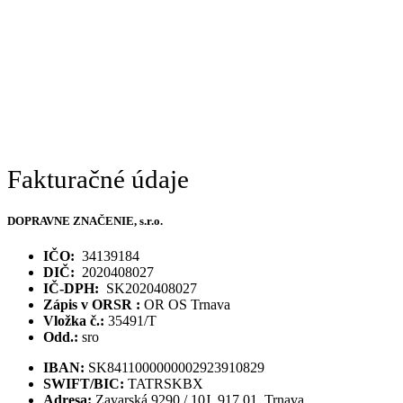
Fakturačné údaje
DOPRAVNE ZNAČENIE, s.r.o.
IČO:
34139184
DIČ:
2020408027
IČ-DPH:
SK2020408027
Zápis v ORSR :
OR OS Trnava
Vložka č.:
35491/T
Odd.:
sro
IBAN:
SK8411000000002923910829
SWIFT/BIC:
TATRSKBX
Adresa:
Zavarská 9290 / 10J, 917 01, Trnava