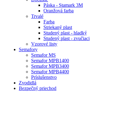
Páska - Stamark 3M
Oranžová farba
Trvalé
Farba
Striekaný plast
Studený plast - hladký
Studený plast - zvučiaci
Vzorové listy
Semafory
Semafor MS
Semafor MPB1400
Semafor MPB3400
Semafor MPB4400
Príslušenstvo
Zvodidlá
Bezpečný priechod