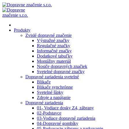
Produkty
Zvislé dopravné značenie
Výstražné značky
Regulačné značky
Informačné značky
Dodatkové tabuľky
Montážny materiál
Nosiče dopravných značiek
Svetelné dopravné značky
Dopravné zariadenia svetelné
Blikače
Blikače synchrónne
Svetelné šípky
Zdroje a napájanie
Dopravné zariadenia
01- Vodiace dosky Z4, zábrany
02-Podstavce
03-Vodiace dopravné zariadenia
04-Dopravné gombíky
05-Parkovacie zábrany a parkovanie