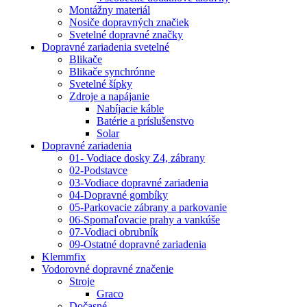
Montážny materiál
Nosiče dopravných značiek
Svetelné dopravné značky
Dopravné zariadenia svetelné
Blikače
Blikače synchrónne
Svetelné šípky
Zdroje a napájanie
Nabíjacie káble
Batérie a príslušenstvo
Solar
Dopravné zariadenia
01- Vodiace dosky Z4, zábrany
02-Podstavce
03-Vodiace dopravné zariadenia
04-Dopravné gombíky
05-Parkovacie zábrany a parkovanie
06-Spomaľovacie prahy a vankúše
07-Vodiaci obrubník
09-Ostatné dopravné zariadenia
Klemmfix
Vodorovné dopravné značenie
Stroje
Graco
Dočasné