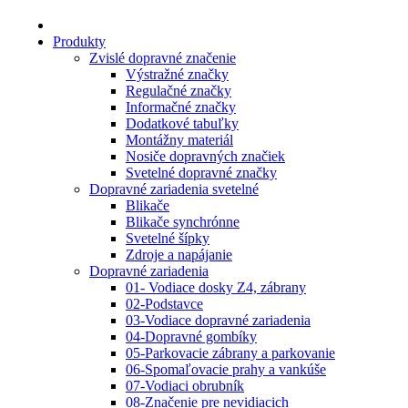
Produkty
Zvislé dopravné značenie
Výstražné značky
Regulačné značky
Informačné značky
Dodatkové tabuľky
Montážny materiál
Nosiče dopravných značiek
Svetelné dopravné značky
Dopravné zariadenia svetelné
Blikače
Blikače synchrónne
Svetelné šípky
Zdroje a napájanie
Dopravné zariadenia
01- Vodiace dosky Z4, zábrany
02-Podstavce
03-Vodiace dopravné zariadenia
04-Dopravné gombíky
05-Parkovacie zábrany a parkovanie
06-Spomaľovacie prahy a vankúše
07-Vodiaci obrubník
08-Značenie pre nevidiacich