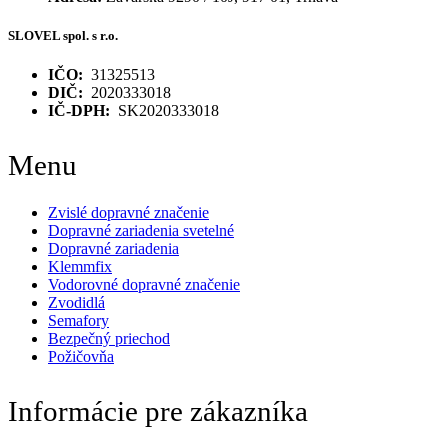
SLOVEL spol. s r.o.
IČO:
31325513
DIČ:
2020333018
IČ-DPH:
SK2020333018
Menu
Zvislé dopravné značenie
Dopravné zariadenia svetelné
Dopravné zariadenia
Klemmfix
Vodorovné dopravné značenie
Zvodidlá
Semafory
Bezpečný priechod
Požičovňa
Informácie pre zákazníka