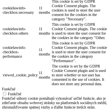
This cookie is set by GDPR
Cookie Consent plugin. The
cookielawinfo-
11
cookies is used to store the user
checkbox-necessary
months
consent for the cookies in the
category "Necessary".
This cookie is set by GDPR
cookielawinfo-
11
Cookie Consent plugin. The cookie
checkbox-others
months
is used to store the user consent for
the cookies in the category "Other.
This cookie is set by GDPR
cookielawinfo-
Cookie Consent plugin. The cookie
11
checkbox-
is used to store the user consent for
months
performance
the cookies in the category
"Performance".
The cookie is set by the GDPR
Cookie Consent plugin and is used
11
viewed_cookie_policy
to store whether or not user has
months
consented to the use of cookies. It
does not store any personal data.
Funkčné
Funkčné
Funkčné súbory cookie pomáhajú vykonávať určité funkcie, ako je
zdieľanie obsahu webovej stránky na platformách sociálnych médií,
zhromažďovanie spätnej väzby a ďalšie funkcie tretích strán.