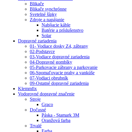
Blikače
Blikače synchrónne
Svetelné šípky
Zdroje a napájanie
Nabíjacie káble
Batérie a príslušenstvo
Solar
Dopravné zariadenia
01- Vodiace dosky Z4, zábrany
02-Podstavce
03-Vodiace dopravné zariadenia
04-Dopravné gombíky
05-Parkovacie zábrany a parkovanie
06-Spomaľovacie prahy a vankúše
07-Vodiaci obrubník
09-Ostatné dopravné zariadenia
Klemmfix
Vodorovné dopravné značenie
Stroje
Graco
Dočasné
Páska - Stamark 3M
Oranžová farba
Trvalé
Farba