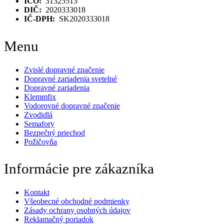
IČO:
31325513
DIČ:
2020333018
IČ-DPH:
SK2020333018
Menu
Zvislé dopravné značenie
Dopravné zariadenia svetelné
Dopravné zariadenia
Klemmfix
Vodorovné dopravné značenie
Zvodidlá
Semafory
Bezpečný priechod
Požičovňa
Informácie pre zákazníka
Kontakt
Všeobecné obchodné podmienky
Zásady ochrany osobných údajov
Reklamačný poriadok