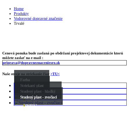
Home
Produkty
Vodorovné dopravné značenie
Trvalé
Cenová ponuka bude zaslaná po obdržaní projektovej dokumentácie ktorú
môžete zaslať na e-mail :
priprava@dopravneznaceniesro.sk
Naše stroje na striekanie čiar
>TU<
Farba
Striekaný plast
8
PRODUKTOV
Studený plast - hladký
5
PRODUKTOV
Studený plast - zvučiaci
5
PRODUKTOV
1
PRODUKT