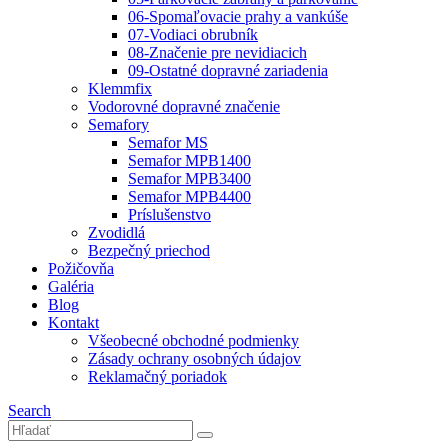
06-Spomaľovacie prahy a vankúše
07-Vodiaci obrubník
08-Značenie pre nevidiacich
09-Ostatné dopravné zariadenia
Klemmfix
Vodorovné dopravné značenie
Semafory
Semafor MS
Semafor MPB1400
Semafor MPB3400
Semafor MPB4400
Príslušenstvo
Zvodidlá
Bezpečný priechod
Požičovňa
Galéria
Blog
Kontakt
Všeobecné obchodné podmienky
Zásady ochrany osobných údajov
Reklamačný poriadok
Search