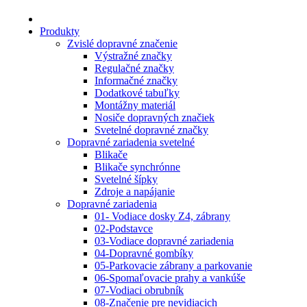
Produkty
Zvislé dopravné značenie
Výstražné značky
Regulačné značky
Informačné značky
Dodatkové tabuľky
Montážny materiál
Nosiče dopravných značiek
Svetelné dopravné značky
Dopravné zariadenia svetelné
Blikače
Blikače synchrónne
Svetelné šípky
Zdroje a napájanie
Dopravné zariadenia
01- Vodiace dosky Z4, zábrany
02-Podstavce
03-Vodiace dopravné zariadenia
04-Dopravné gombíky
05-Parkovacie zábrany a parkovanie
06-Spomaľovacie prahy a vankúše
07-Vodiaci obrubník
08-Značenie pre nevidiacich