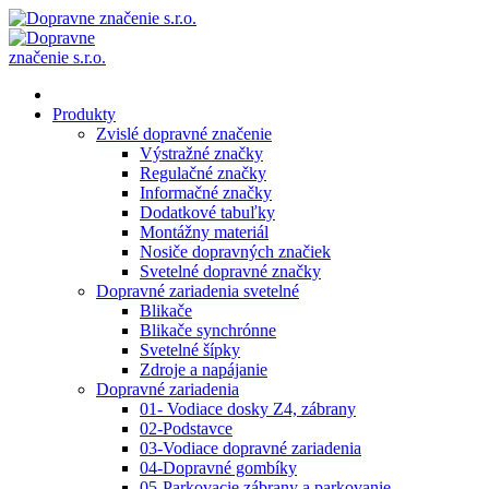
Produkty
Zvislé dopravné značenie
Výstražné značky
Regulačné značky
Informačné značky
Dodatkové tabuľky
Montážny materiál
Nosiče dopravných značiek
Svetelné dopravné značky
Dopravné zariadenia svetelné
Blikače
Blikače synchrónne
Svetelné šípky
Zdroje a napájanie
Dopravné zariadenia
01- Vodiace dosky Z4, zábrany
02-Podstavce
03-Vodiace dopravné zariadenia
04-Dopravné gombíky
05-Parkovacie zábrany a parkovanie