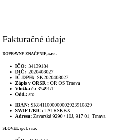
Fakturačné údaje
DOPRAVNE ZNAČENIE, s.r.o.
IČO:
34139184
DIČ:
2020408027
IČ-DPH:
SK2020408027
Zápis v ORSR :
OR OS Trnava
Vložka č.:
35491/T
Odd.:
sro
IBAN:
SK8411000000002923910829
SWIFT/BIC:
TATRSKBX
Adresa:
Zavarská 9290 / 10J, 917 01, Trnava
SLOVEL spol. s r.o.