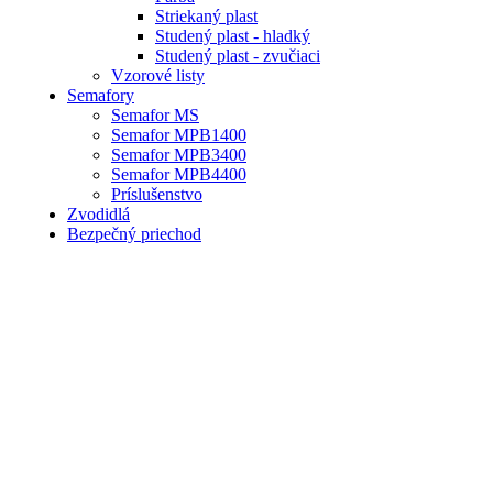
Striekaný plast
Studený plast - hladký
Studený plast - zvučiaci
Vzorové listy
Semafory
Semafor MS
Semafor MPB1400
Semafor MPB3400
Semafor MPB4400
Príslušenstvo
Zvodidlá
Bezpečný priechod