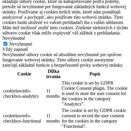
ukladajú súbory cookie, ktoré sú kategorizované podľa potreby,
pretože sú nevyhnutné pre fungovanie základných funkcií webovej
stránky. Používame aj cookies tretích strán, ktoré nám pomáhajú
analyzovať a pochopiť, ako používate túto webovú stránku. Tieto
cookies budú uložené vo vašom prehliadači iba s vaším súhlasom.
Máte tiež možnosť zrušiť tieto cookies. Zrušenie niektorých z týchto
súborov cookie však môže ovplyvniť váš zážitok z prehliadania.
Nevyhnutné
Nevyhnutné
Vždy zapnuté
Nevyhnutné súbory cookie sú absolútne nevyhnutné pre správne
fungovanie webovej stránky. Tieto súbory cookie anonymne
zaisťujú základné funkcie a bezpečnostné prvky webovej stránky.
Dĺžka
Cookie
Popis
trvania
This cookie is set by GDPR
Cookie Consent plugin. The cookie
cookielawinfo-
11
is used to store the user consent for
checkbox-analytics
months
the cookies in the category
"Analytics".
The cookie is set by GDPR cookie
cookielawinfo-
11
consent to record the user consent
checkbox-functional
months
for the cookies in the category
"Functional".