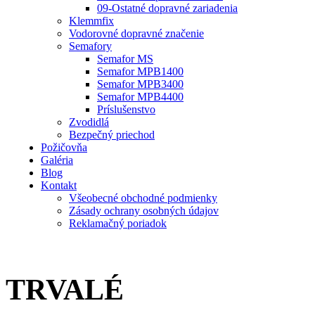
09-Ostatné dopravné zariadenia
Klemmfix
Vodorovné dopravné značenie
Semafory
Semafor MS
Semafor MPB1400
Semafor MPB3400
Semafor MPB4400
Príslušenstvo
Zvodidlá
Bezpečný priechod
Požičovňa
Galéria
Blog
Kontakt
Všeobecné obchodné podmienky
Zásady ochrany osobných údajov
Reklamačný poriadok
TRVALÉ