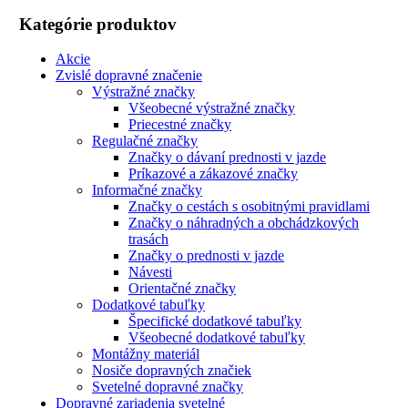
Kategórie produktov
Akcie
Zvislé dopravné značenie
Výstražné značky
Všeobecné výstražné značky
Priecestné značky
Regulačné značky
Značky o dávaní prednosti v jazde
Príkazové a zákazové značky
Informačné značky
Značky o cestách s osobitnými pravidlami
Značky o náhradných a obchádzkových
trasách
Značky o prednosti v jazde
Návesti
Orientačné značky
Dodatkové tabuľky
Špecifické dodatkové tabuľky
Všeobecné dodatkové tabuľky
Montážny materiál
Nosiče dopravných značiek
Svetelné dopravné značky
Dopravné zariadenia svetelné