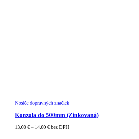
Nosiče dopravných značiek
Konzola do 500mm (Zinkovaná)
Price
13,00
€
–
14,00
€
bez DPH
range:
13,00 €