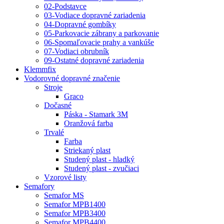
02-Podstavce
03-Vodiace dopravné zariadenia
04-Dopravné gombíky
05-Parkovacie zábrany a parkovanie
06-Spomaľovacie prahy a vankúše
07-Vodiaci obrubník
09-Ostatné dopravné zariadenia
Klemmfix
Vodorovné dopravné značenie
Stroje
Graco
Dočasné
Páska - Stamark 3M
Oranžová farba
Trvalé
Farba
Striekaný plast
Studený plast - hladký
Studený plast - zvučiaci
Vzorové listy
Semafory
Semafor MS
Semafor MPB1400
Semafor MPB3400
Semafor MPB4400