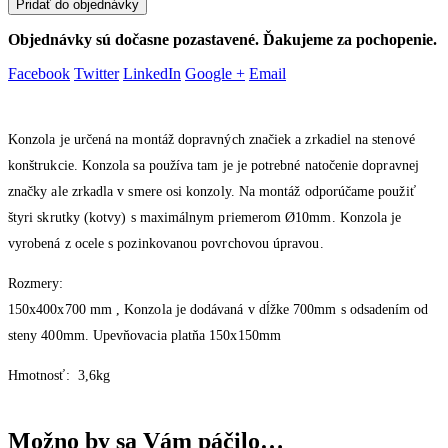
Pridať do objednávky
Objednávky sú dočasne pozastavené. Ďakujeme za pochopenie.
Facebook
Twitter
LinkedIn
Google +
Email
Konzola je určená na montáž dopravných značiek a zrkadiel na stenové
konštrukcie. Konzola sa používa tam je je potrebné natočenie dopravnej
značky ale zrkadla v smere osi konzoly. Na montáž odporúčame použiť
štyri skrutky (kotvy) s maximálnym priemerom Ø10mm. Konzola je
vyrobená z ocele s pozinkovanou povrchovou úpravou.
Rozmery:
150x400x700 mm , Konzola je dodávaná v dĺžke 700mm s odsadením od
steny 400mm. Upevňovacia platňa 150x150mm
Hmotnosť: 3,6kg
Možno by sa Vám páčilo…