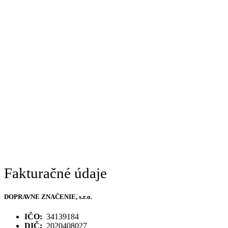
through
14,00 €
Fakturačné údaje
DOPRAVNE ZNAČENIE, s.r.o.
IČO:
34139184
DIČ:
2020408027