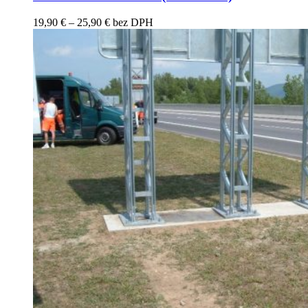
Price
19,90
€
–
25,90
€
bez DPH
range:
19,90 €
through
25,90 €