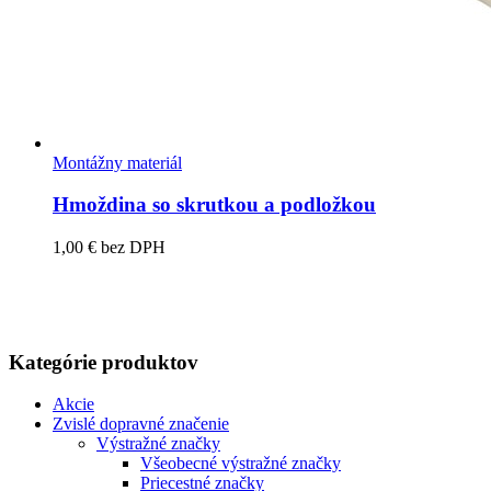
Montážny materiál
Hmoždina so skrutkou a podložkou
1,00
€
bez DPH
Kategórie produktov
Akcie
Zvislé dopravné značenie
Výstražné značky
Všeobecné výstražné značky
Priecestné značky