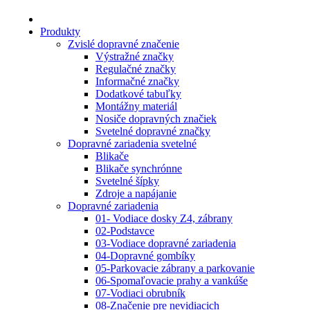
Produkty
Zvislé dopravné značenie
Výstražné značky
Regulačné značky
Informačné značky
Dodatkové tabuľky
Montážny materiál
Nosiče dopravných značiek
Svetelné dopravné značky
Dopravné zariadenia svetelné
Blikače
Blikače synchrónne
Svetelné šípky
Zdroje a napájanie
Dopravné zariadenia
01- Vodiace dosky Z4, zábrany
02-Podstavce
03-Vodiace dopravné zariadenia
04-Dopravné gombíky
05-Parkovacie zábrany a parkovanie
06-Spomaľovacie prahy a vankúše
07-Vodiaci obrubník
08-Značenie pre nevidiacich