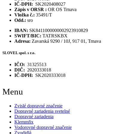
IČ-DPH:
SK2020408027
Zápis v ORSR :
OR OS Trnava
Vložka č.:
35491/T
Odd.:
sro
IBAN:
SK8411000000002923910829
SWIFT/BIC:
TATRSKBX
Adresa:
Zavarská 9290 / 10J, 917 01, Trnava
SLOVEL spol. s r.o.
IČO:
31325513
DIČ:
2020333018
IČ-DPH:
SK2020333018
Menu
Zvislé dopravné značenie
Dopravné zariadenia svetelné
Dopravné zariadenia
Klemmfix
Vodorovné dopravné značenie
Zvodidlá