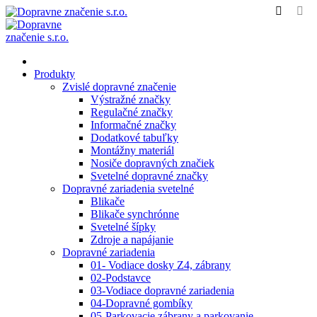
Produkty
Zvislé dopravné značenie
Výstražné značky
Regulačné značky
Informačné značky
Dodatkové tabuľky
Montážny materiál
Nosiče dopravných značiek
Svetelné dopravné značky
Dopravné zariadenia svetelné
Blikače
Blikače synchrónne
Svetelné šípky
Zdroje a napájanie
Dopravné zariadenia
01- Vodiace dosky Z4, zábrany
02-Podstavce
03-Vodiace dopravné zariadenia
04-Dopravné gombíky
05-Parkovacie zábrany a parkovanie