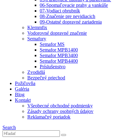
06-Spomaľovacie prahy a vankúše
07-Vodiaci obrubník
08-Značenie pre nevidiacich
09-Ostatné dopravné zariadenia
Klemmfix
Vodorovné dopravné značenie
Semafory
Semafor MS
Semafor MPB1400
Semafor MPB3400
Semafor MPB4400
Príslušenstvo
Zvodidlá
Bezpečný priechod
Požičovňa
Galéria
Blog
Kontakt
Všeobecné obchodné podmienky
Zásady ochrany osobných údajov
Reklamačný poriadok
Search