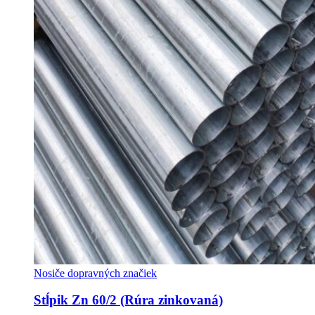
Nosiče dopravných značiek
Stĺpik Zn 60/2 (Rúra zinkovaná)