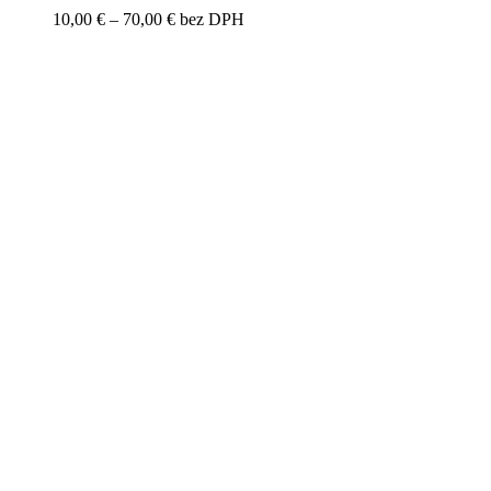
Price
10,00
€
–
70,00
€
bez DPH
range:
10,00 €
through
70,00 €