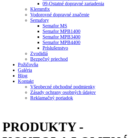
09-Ostatné dopravné zariadenia
Klemmfix
Vodorovné dopravné značenie
Semafory
Semafor MS
Semafor MPB1400
Semafor MPB3400
Semafor MPB4400
Príslušenstvo
Zvodidlá
Bezpečný priechod
Požičovňa
Galéria
Blog
Kontakt
Všeobecné obchodné podmienky
Zásady ochrany osobných údajov
Reklamačný poriadok
PRODUKTY -