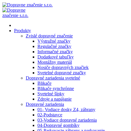
Produkty
Zvislé dopravné značenie
Výstražné značky
Regulačné značky
Informačné značky
Dodatkové tabuľky
Montážny materiál
Nosiče dopravných značiek
Svetelné dopravné značky
Dopravné zariadenia svetelné
Blikače
Blikače synchrónne
Svetelné šípky
Zdroje a napájanie
Dopravné zariadenia
01- Vodiace dosky Z4, zábrany
02-Podstavce
03-Vodiace dopravné zariadenia
04-Dopravné gombíky
05-Parkovacie zábrany a parkovanie