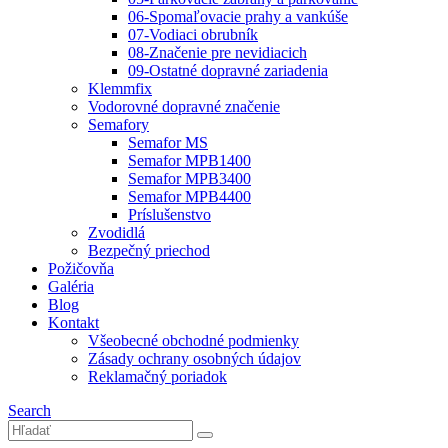
06-Spomaľovacie prahy a vankúše
07-Vodiaci obrubník
08-Značenie pre nevidiacich
09-Ostatné dopravné zariadenia
Klemmfix
Vodorovné dopravné značenie
Semafory
Semafor MS
Semafor MPB1400
Semafor MPB3400
Semafor MPB4400
Príslušenstvo
Zvodidlá
Bezpečný priechod
Požičovňa
Galéria
Blog
Kontakt
Všeobecné obchodné podmienky
Zásady ochrany osobných údajov
Reklamačný poriadok
Search