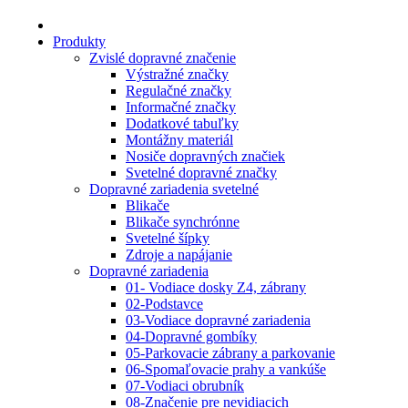
Produkty
Zvislé dopravné značenie
Výstražné značky
Regulačné značky
Informačné značky
Dodatkové tabuľky
Montážny materiál
Nosiče dopravných značiek
Svetelné dopravné značky
Dopravné zariadenia svetelné
Blikače
Blikače synchrónne
Svetelné šípky
Zdroje a napájanie
Dopravné zariadenia
01- Vodiace dosky Z4, zábrany
02-Podstavce
03-Vodiace dopravné zariadenia
04-Dopravné gombíky
05-Parkovacie zábrany a parkovanie
06-Spomaľovacie prahy a vankúše
07-Vodiaci obrubník
08-Značenie pre nevidiacich