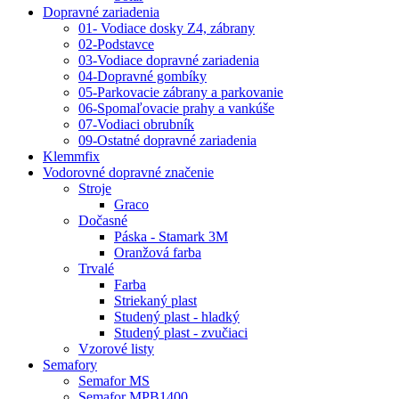
Dopravné zariadenia
01- Vodiace dosky Z4, zábrany
02-Podstavce
03-Vodiace dopravné zariadenia
04-Dopravné gombíky
05-Parkovacie zábrany a parkovanie
06-Spomaľovacie prahy a vankúše
07-Vodiaci obrubník
09-Ostatné dopravné zariadenia
Klemmfix
Vodorovné dopravné značenie
Stroje
Graco
Dočasné
Páska - Stamark 3M
Oranžová farba
Trvalé
Farba
Striekaný plast
Studený plast - hladký
Studený plast - zvučiaci
Vzorové listy
Semafory
Semafor MS
Semafor MPB1400