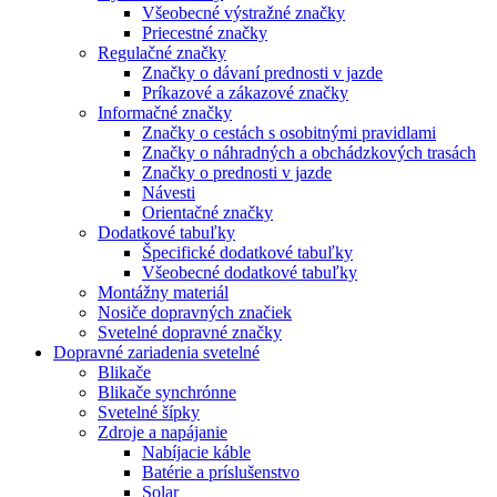
Všeobecné výstražné značky
Priecestné značky
Regulačné značky
Značky o dávaní prednosti v jazde
Príkazové a zákazové značky
Informačné značky
Značky o cestách s osobitnými pravidlami
Značky o náhradných a obchádzkových trasách
Značky o prednosti v jazde
Návesti
Orientačné značky
Dodatkové tabuľky
Špecifické dodatkové tabuľky
Všeobecné dodatkové tabuľky
Montážny materiál
Nosiče dopravných značiek
Svetelné dopravné značky
Dopravné zariadenia svetelné
Blikače
Blikače synchrónne
Svetelné šípky
Zdroje a napájanie
Nabíjacie káble
Batérie a príslušenstvo
Solar