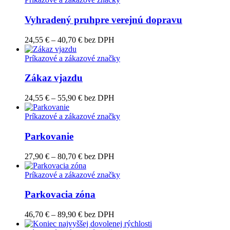
through
40,70 €
Vyhradený pruhpre verejnú dopravu
Price
24,55
€
–
40,70
€
bez DPH
range:
24,55 €
Príkazové a zákazové značky
through
40,70 €
Zákaz vjazdu
Price
24,55
€
–
55,90
€
bez DPH
range:
24,55 €
Príkazové a zákazové značky
through
55,90 €
Parkovanie
Price
27,90
€
–
80,70
€
bez DPH
range:
27,90 €
Príkazové a zákazové značky
through
80,70 €
Parkovacia zóna
Price
46,70
€
–
89,90
€
bez DPH
range: