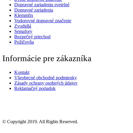
Dopravné zariadenia svetelné
Dopravné zariadenia
Klemmfix
Vodorovné dopravné značenie
Zvodidlá
Semafory
Bezpečný priechod
Požičovňa
Informácie pre zákazníka
Kontakt
Všeobecné obchodné podmienky
Zásady ochrany osobných údajov
Reklamačný poriadok
© Copyright 2019. All Rights Reserved.