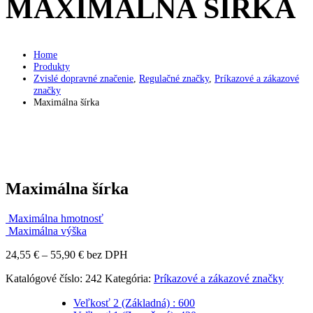
MAXIMÁLNA ŠÍRKA
Home
Produkty
Zvislé dopravné značenie
,
Regulačné značky
,
Príkazové a zákazové
značky
Maximálna šírka
Maximálna šírka
Maximálna hmotnosť
Maximálna výška
Price
24,55
€
–
55,90
€
bez DPH
range:
Katalógové číslo:
242
Kategória:
Príkazové a zákazové značky
24,55 €
through
Veľkosť 2 (Základná) : 600
55,90 €