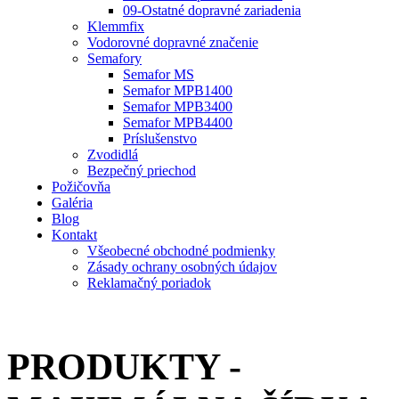
09-Ostatné dopravné zariadenia
Klemmfix
Vodorovné dopravné značenie
Semafory
Semafor MS
Semafor MPB1400
Semafor MPB3400
Semafor MPB4400
Príslušenstvo
Zvodidlá
Bezpečný priechod
Požičovňa
Galéria
Blog
Kontakt
Všeobecné obchodné podmienky
Zásady ochrany osobných údajov
Reklamačný poriadok
PRODUKTY -