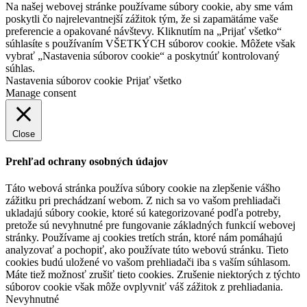
Na našej webovej stránke používame súbory cookie, aby sme vám
poskytli čo najrelevantnejší zážitok tým, že si zapamätáme vaše
preferencie a opakované návštevy. Kliknutím na „Prijať všetko“
súhlasíte s používaním VŠETKÝCH súborov cookie. Môžete však
vybrať „Nastavenia súborov cookie“ a poskytnúť kontrolovaný
súhlas.
Nastavenia súborov cookie
Prijať všetko
Manage consent
Close
Prehľad ochrany osobných údajov
Táto webová stránka používa súbory cookie na zlepšenie vášho
zážitku pri prechádzaní webom. Z nich sa vo vašom prehliadači
ukladajú súbory cookie, ktoré sú kategorizované podľa potreby,
pretože sú nevyhnutné pre fungovanie základných funkcií webovej
stránky. Používame aj cookies tretích strán, ktoré nám pomáhajú
analyzovať a pochopiť, ako používate túto webovú stránku. Tieto
cookies budú uložené vo vašom prehliadači iba s vaším súhlasom.
Máte tiež možnosť zrušiť tieto cookies. Zrušenie niektorých z týchto
súborov cookie však môže ovplyvniť váš zážitok z prehliadania.
Nevyhnutné