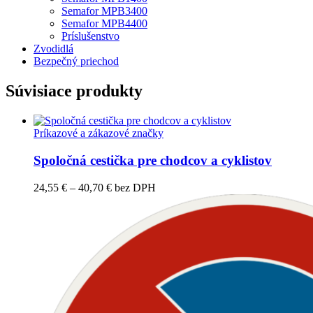
Semafor MPB3400
Semafor MPB4400
Príslušenstvo
Zvodidlá
Bezpečný priechod
Súvisiace produkty
Príkazové a zákazové značky
Spoločná cestička pre chodcov a cyklistov
Price
24,55
€
–
40,70
€
bez DPH
range:
24,55 €
through
40,70 €