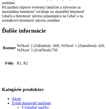
osobitne.
Pri jazdnej súprave tvorenej ťahačom a návesom sa
maximálna hmotnosť vzťahuje na okamžitú hmotnosť
ťahača a hmotnosť návesu pripadajúcu na ťahač a na
zostatkovú hmotnosť návesu osobitne
Ďalšie informácie
Veľkosť 2 (Základná) : 600, Veľkosť 1 (Zmenšená): 420,
Rozmer
Veľkosť 3 (Zväčšená):750
Fólia
R1, R2
Kategórie produktov
Akcie
Zvislé dopravné značenie
Výstražné značky