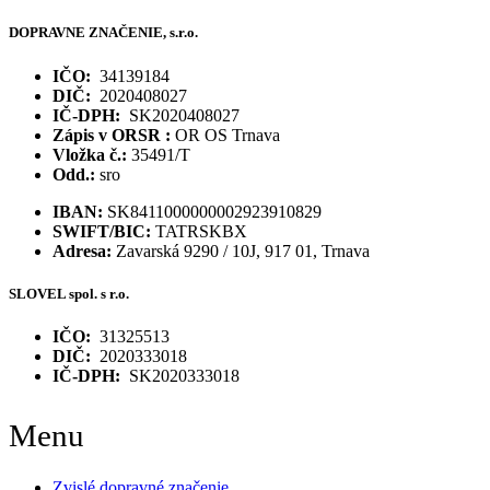
DOPRAVNE ZNAČENIE, s.r.o.
IČO:
34139184
DIČ:
2020408027
IČ-DPH:
SK2020408027
Zápis v ORSR :
OR OS Trnava
Vložka č.:
35491/T
Odd.:
sro
IBAN:
SK8411000000002923910829
SWIFT/BIC:
TATRSKBX
Adresa:
Zavarská 9290 / 10J, 917 01, Trnava
SLOVEL spol. s r.o.
IČO:
31325513
DIČ:
2020333018
IČ-DPH:
SK2020333018
Menu
Zvislé dopravné značenie