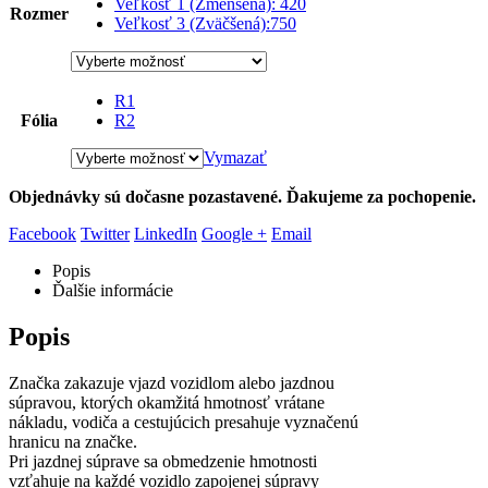
Veľkosť 1 (Zmenšená): 420
Rozmer
Veľkosť 3 (Zväčšená):750
R1
Fólia
R2
Vymazať
Objednávky sú dočasne pozastavené. Ďakujeme za pochopenie.
Facebook
Twitter
LinkedIn
Google +
Email
Popis
Ďalšie informácie
Popis
Značka zakazuje vjazd vozidlom alebo jazdnou
súpravou, ktorých okamžitá hmotnosť vrátane
nákladu, vodiča a cestujúcich presahuje vyznačenú
hranicu na značke.
Pri jazdnej súprave sa obmedzenie hmotnosti
vzťahuje na každé vozidlo zapojenej súpravy