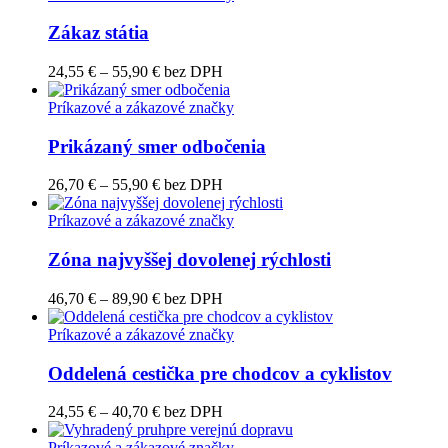
Zákaz státia
Price
24,55
€
–
55,90
€
bez DPH
range:
24,55 €
Príkazové a zákazové značky
through
55,90 €
Prikázaný smer odbočenia
Price
26,70
€
–
55,90
€
bez DPH
range:
26,70 €
Príkazové a zákazové značky
through
55,90 €
Zóna najvyššej dovolenej rýchlosti
Price
46,70
€
–
89,90
€
bez DPH
range:
46,70 €
Príkazové a zákazové značky
through
89,90 €
Oddelená cestička pre chodcov a cyklistov
Price
24,55
€
–
40,70
€
bez DPH
range:
24,55 €
Príkazové a zákazové značky