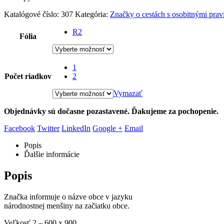
Katalógové číslo:
307
Kategória:
Značky o cestách s osobitnými prav
R2
Fólia
1
Počet riadkov
2
Vymazať
Objednávky sú dočasne pozastavené. Ďakujeme za pochopenie.
Facebook
Twitter
LinkedIn
Google +
Email
Popis
Ďalšie informácie
Popis
Značka informuje o názve obce v jazyku
národnostnej menšiny na začiatku obce.
Veľkosť 2 – 600 x 900