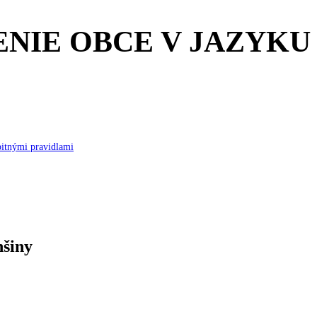
ENIE OBCE V JAZYK
bitnými pravidlami
nšiny