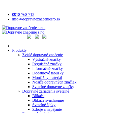
0918 768 712
info@dopravneznaceniesro.sk
Produkty
Zvislé dopravné značenie
Výstražné značky
Regulačné značky
Informačné značky
Dodatkové tabuľky
Montážny materiál
Nosiče dopravných značiek
Svetelné dopravné značky
Dopravné zariadenia svetelné
Blikače
Blikače synchrónne
Svetelné šípky
Zdroje a napájanie