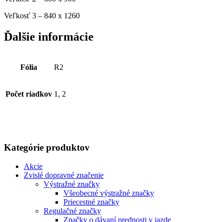
Veľkosť 3 – 840 x 1260
Ďalšie informácie
Fólia
R2
Počet riadkov
1, 2
Kategórie produktov
Akcie
Zvislé dopravné značenie
Výstražné značky
Všeobecné výstražné značky
Priecestné značky
Regulačné značky
Značky o dávaní prednosti v jazde