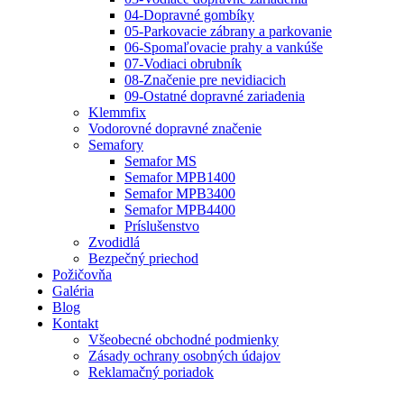
04-Dopravné gombíky
05-Parkovacie zábrany a parkovanie
06-Spomaľovacie prahy a vankúše
07-Vodiaci obrubník
08-Značenie pre nevidiacich
09-Ostatné dopravné zariadenia
Klemmfix
Vodorovné dopravné značenie
Semafory
Semafor MS
Semafor MPB1400
Semafor MPB3400
Semafor MPB4400
Príslušenstvo
Zvodidlá
Bezpečný priechod
Požičovňa
Galéria
Blog
Kontakt
Všeobecné obchodné podmienky
Zásady ochrany osobných údajov
Reklamačný poriadok