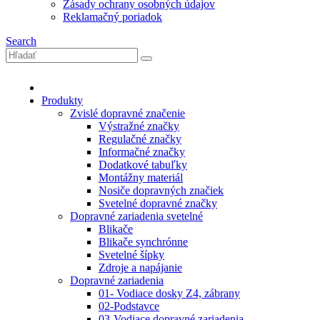
Zásady ochrany osobných údajov
Reklamačný poriadok
Search
Produkty
Zvislé dopravné značenie
Výstražné značky
Regulačné značky
Informačné značky
Dodatkové tabuľky
Montážny materiál
Nosiče dopravných značiek
Svetelné dopravné značky
Dopravné zariadenia svetelné
Blikače
Blikače synchrónne
Svetelné šípky
Zdroje a napájanie
Dopravné zariadenia
01- Vodiace dosky Z4, zábrany
02-Podstavce
03-Vodiace dopravné zariadenia