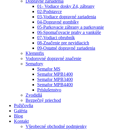
Dopravné zariadenia
01- Vodiace dosky Z4, zábrany
02-Podstavce
03-Vodiace dopravné zariadenia
04-Dopravné gombíky
05-Parkovacie zábrany a parkovanie
06-Spomaľovacie prahy a vankúše
07-Vodiaci obrubník
08-Značenie pre nevidiacich
09-Ostatné dopravné zariadenia
Klemmfix
Vodorovné dopravné značenie
Semafory
Semafor MS
Semafor MPB1400
Semafor MPB3400
Semafor MPB4400
Príslušenstvo
Zvodidlá
Bezpečný priechod
Požičovňa
Galéria
Blog
Kontakt
Všeobecné obchodné podmienky