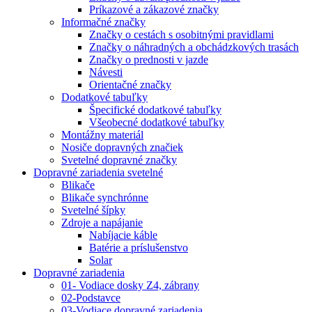
Príkazové a zákazové značky
Informačné značky
Značky o cestách s osobitnými pravidlami
Značky o náhradných a obchádzkových trasách
Značky o prednosti v jazde
Návesti
Orientačné značky
Dodatkové tabuľky
Špecifické dodatkové tabuľky
Všeobecné dodatkové tabuľky
Montážny materiál
Nosiče dopravných značiek
Svetelné dopravné značky
Dopravné zariadenia svetelné
Blikače
Blikače synchrónne
Svetelné šípky
Zdroje a napájanie
Nabíjacie káble
Batérie a príslušenstvo
Solar
Dopravné zariadenia
01- Vodiace dosky Z4, zábrany
02-Podstavce
03-Vodiace dopravné zariadenia