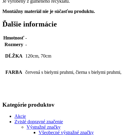
Je vyrobený z gumeného recyklátu.
Montážny materiál nie je súčasťou produktu.
Ďalšie informácie
Hmotnosť
-
Rozmery
-
DĹŽKA
120cm, 70cm
FARBA
červená s bielymi pruhmi, čierna s bielymi pruhmi,
Kategórie produktov
Akcie
Zvislé dopravné značenie
Výstražné značky
Všeobecné výstražné značky