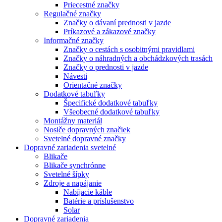
Priecestné značky
Regulačné značky
Značky o dávaní prednosti v jazde
Príkazové a zákazové značky
Informačné značky
Značky o cestách s osobitnými pravidlami
Značky o náhradných a obchádzkových trasách
Značky o prednosti v jazde
Návesti
Orientačné značky
Dodatkové tabuľky
Špecifické dodatkové tabuľky
Všeobecné dodatkové tabuľky
Montážny materiál
Nosiče dopravných značiek
Svetelné dopravné značky
Dopravné zariadenia svetelné
Blikače
Blikače synchrónne
Svetelné šípky
Zdroje a napájanie
Nabíjacie káble
Batérie a príslušenstvo
Solar
Dopravné zariadenia