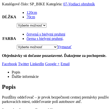
Katalógové číslo:
SP_BIKE
Kategória:
07-Vodiaci obrubník
26,50 €
through
120cm
36,50 €
DĹŽKA
70cm
červená s bielymi pruhmi
FARBA
čierna s bielymi pruhmi,
Vymazať
Objednávky sú dočasne pozastavené. Ďakujeme za pochopenie.
Facebook
Twitter
LinkedIn
Google +
Email
Popis
Ďalšie informácie
Popis
Pozdĺžny oddeľovač – je prvok bezpečnosti cestnej premávky používan
parkovacích miest, oddeľovanie polí autobusov atď.