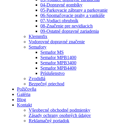
04-Dopravné gombíky
05-Parkovacie zábrany a parkovanie
06-Spomaľovacie prahy a vankúše
07-Vodiaci obrubník
08-Značenie pre nevidiacich
09-Ostatné dopravné zariadenia
Klemmfix
Vodorovné dopravné značenie
Semafory
Semafor MS
Semafor MPB1400
Semafor MPB3400
Semafor MPB4400
Príslušenstvo
Zvodidlá
Bezpečný priechod
Požičovňa
Galéria
Blog
Kontakt
Všeobecné obchodné podmienky
Zásady ochrany osobných údajov
Reklamačný poriadok