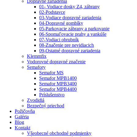
Dopravné zariadenia
01- Vodiace dosky Z4, zábrany
02-Podstavce
03-Vodiace dopravné zariadenia
04-Dopravné gombíky
05-Parkovacie zábrany a parkovanie
06-Spomaľovacie prahy a vankúše
07-Vodiaci obrubník
08-Značenie pre nevidiacich
09-Ostatné dopravné zariadenia
Klemmfix
Vodorovné dopravné značenie
Semafory
Semafor MS
Semafor MPB1400
Semafor MPB3400
Semafor MPB4400
Príslušenstvo
Zvodidlá
Bezpečný priechod
Požičovňa
Galéria
Blog
Kontakt
Všeobecné obchodné podmienky