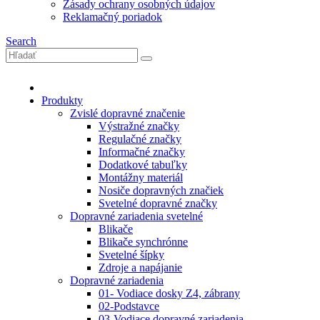
Zásady ochrany osobných údajov
Reklamačný poriadok
Search
Produkty
Zvislé dopravné značenie
Výstražné značky
Regulačné značky
Informačné značky
Dodatkové tabuľky
Montážny materiál
Nosiče dopravných značiek
Svetelné dopravné značky
Dopravné zariadenia svetelné
Blikače
Blikače synchrónne
Svetelné šípky
Zdroje a napájanie
Dopravné zariadenia
01- Vodiace dosky Z4, zábrany
02-Podstavce
03-Vodiace dopravné zariadenia