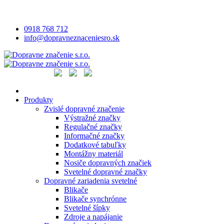
0918 768 712
info@dopravneznaceniesro.sk
Produkty
Zvislé dopravné značenie
Výstražné značky
Regulačné značky
Informačné značky
Dodatkové tabuľky
Montážny materiál
Nosiče dopravných značiek
Svetelné dopravné značky
Dopravné zariadenia svetelné
Blikače
Blikače synchrónne
Svetelné šípky
Zdroje a napájanie