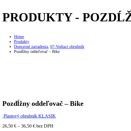
PRODUKTY - POZDĹŽ
Home
Produkty
Dopravné zariadenia
,
07-Vodiaci obrubník
Pozdĺžny oddeľovač – Bike
Pozdĺžny oddeľovač – Bike
Plastový obrubník KLASIK
Price
26,50
€
–
36,50
€
bez DPH
range: