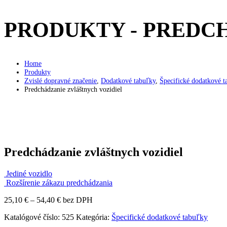
PRODUKTY - PREDC
Home
Produkty
Zvislé dopravné značenie
,
Dodatkové tabuľky
,
Špecifické dodatkové t
Predchádzanie zvláštnych vozidiel
Predchádzanie zvláštnych vozidiel
Jediné vozidlo
Rozšírenie zákazu predchádzania
Price
25,10
€
–
54,40
€
bez DPH
range:
Katalógové číslo:
525
Kategória:
Špecifické dodatkové tabuľky
25,10 €
through