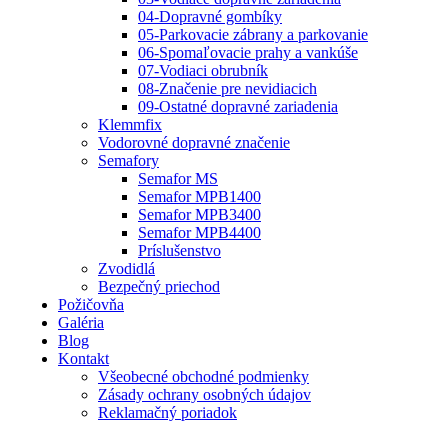
04-Dopravné gombíky
05-Parkovacie zábrany a parkovanie
06-Spomaľovacie prahy a vankúše
07-Vodiaci obrubník
08-Značenie pre nevidiacich
09-Ostatné dopravné zariadenia
Klemmfix
Vodorovné dopravné značenie
Semafory
Semafor MS
Semafor MPB1400
Semafor MPB3400
Semafor MPB4400
Príslušenstvo
Zvodidlá
Bezpečný priechod
Požičovňa
Galéria
Blog
Kontakt
Všeobecné obchodné podmienky
Zásady ochrany osobných údajov
Reklamačný poriadok