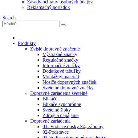
Zásady ochrany osobných údajov
Reklamačný poriadok
Search
Produkty
Zvislé dopravné značenie
Výstražné značky
Regulačné značky
Informačné značky
Dodatkové tabuľky
Montážny materiál
Nosiče dopravných značiek
Svetelné dopravné značky
Dopravné zariadenia svetelné
Blikače
Blikače synchrónne
Svetelné šípky
Zdroje a napájanie
Dopravné zariadenia
01- Vodiace dosky Z4, zábrany
02-Podstavce
03-Vodiace dopravné zariadenia