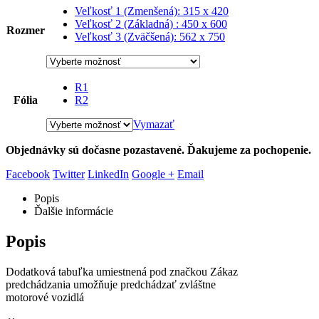
Veľkosť 1 (Zmenšená): 315 x 420
54,40 €
Veľkosť 2 (Základná) : 450 x 600
Rozmer
Veľkosť 3 (Zväčšená): 562 x 750
R1
Fólia
R2
Vymazať
Objednávky sú dočasne pozastavené. Ďakujeme za pochopenie.
Facebook
Twitter
LinkedIn
Google +
Email
Popis
Ďalšie informácie
Popis
Dodatková tabuľka umiestnená pod značkou Zákaz
predchádzania umožňuje predchádzať zvláštne
motorové vozidlá