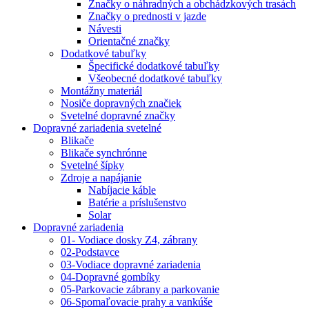
Značky o náhradných a obchádzkových trasách
Značky o prednosti v jazde
Návesti
Orientačné značky
Dodatkové tabuľky
Špecifické dodatkové tabuľky
Všeobecné dodatkové tabuľky
Montážny materiál
Nosiče dopravných značiek
Svetelné dopravné značky
Dopravné zariadenia svetelné
Blikače
Blikače synchrónne
Svetelné šípky
Zdroje a napájanie
Nabíjacie káble
Batérie a príslušenstvo
Solar
Dopravné zariadenia
01- Vodiace dosky Z4, zábrany
02-Podstavce
03-Vodiace dopravné zariadenia
04-Dopravné gombíky
05-Parkovacie zábrany a parkovanie
06-Spomaľovacie prahy a vankúše