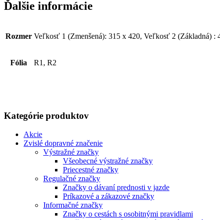
Ďalšie informácie
Rozmer
Veľkosť 1 (Zmenšená): 315 x 420, Veľkosť 2 (Základná) : 
Fólia
R1, R2
Kategórie produktov
Akcie
Zvislé dopravné značenie
Výstražné značky
Všeobecné výstražné značky
Priecestné značky
Regulačné značky
Značky o dávaní prednosti v jazde
Príkazové a zákazové značky
Informačné značky
Značky o cestách s osobitnými pravidlami