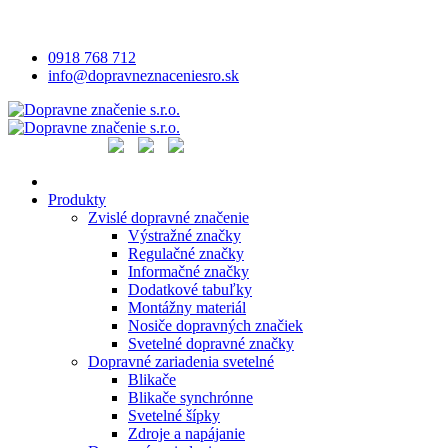
0918 768 712
info@dopravneznaceniesro.sk
Produkty
Zvislé dopravné značenie
Výstražné značky
Regulačné značky
Informačné značky
Dodatkové tabuľky
Montážny materiál
Nosiče dopravných značiek
Svetelné dopravné značky
Dopravné zariadenia svetelné
Blikače
Blikače synchrónne
Svetelné šípky
Zdroje a napájanie