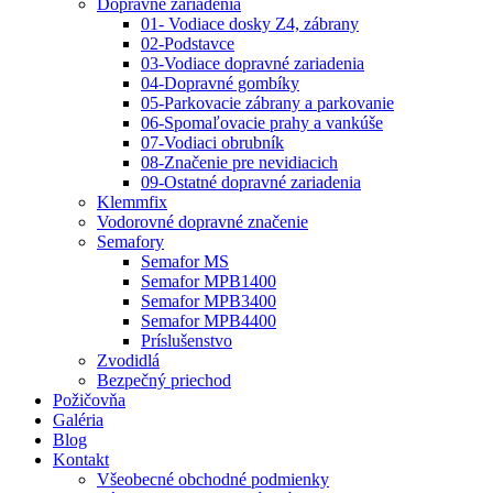
Dopravné zariadenia
01- Vodiace dosky Z4, zábrany
02-Podstavce
03-Vodiace dopravné zariadenia
04-Dopravné gombíky
05-Parkovacie zábrany a parkovanie
06-Spomaľovacie prahy a vankúše
07-Vodiaci obrubník
08-Značenie pre nevidiacich
09-Ostatné dopravné zariadenia
Klemmfix
Vodorovné dopravné značenie
Semafory
Semafor MS
Semafor MPB1400
Semafor MPB3400
Semafor MPB4400
Príslušenstvo
Zvodidlá
Bezpečný priechod
Požičovňa
Galéria
Blog
Kontakt
Všeobecné obchodné podmienky