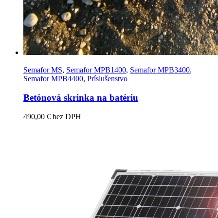
Semafor MS
,
Semafor MPB1400
,
Semafor MPB3400
,
Semafor MPB4400
,
Príslušenstvo
Betónová skrinka na batériu
490,00
€
bez DPH