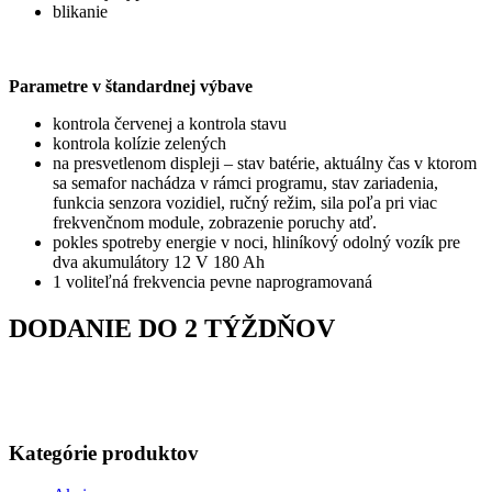
blikanie
Parametre v štandardnej výbave
kontrola červenej a kontrola stavu
kontrola kolízie zelených
na presvetlenom displeji – stav batérie, aktuálny čas v ktorom
sa semafor nachádza v rámci programu, stav zariadenia,
funkcia senzora vozidiel, ručný režim, sila poľa pri viac
frekvenčnom module, zobrazenie poruchy atď.
pokles spotreby energie v noci, hliníkový odolný vozík pre
dva akumulátory 12 V 180 Ah
1 voliteľná frekvencia pevne naprogramovaná
DODANIE DO 2 TÝŽDŇOV
Kategórie produktov