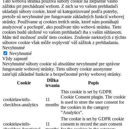
Táto webová stránka používa súbory cookie na zlepšenie vášho
zážitku pri prechádzaní webom. Z nich sa vo vašom prehliadači
ukladajú súbory cookie, ktoré sú kategorizované podľa potreby,
pretože sú nevyhnutné pre fungovanie základných funkcií webovej
stránky. Používame aj cookies tretích strán, ktoré nám pomáhajú
analyzovať a pochopiť, ako používate túto webovú stránku. Tieto
cookies budú uložené vo vašom prehliadači iba s vaším súhlasom.
Máte tiež možnosť zrušiť tieto cookies. Zrušenie niektorých z týchto
súborov cookie však môže ovplyvniť váš zážitok z prehliadania.
Nevyhnutné
Nevyhnutné
Vždy zapnuté
Nevyhnutné súbory cookie sú absolútne nevyhnutné pre správne
fungovanie webovej stránky. Tieto súbory cookie anonymne
zaisťujú základné funkcie a bezpečnostné prvky webovej stránky.
Dĺžka
Cookie
Popis
trvania
This cookie is set by GDPR
Cookie Consent plugin. The cookie
cookielawinfo-
11
is used to store the user consent for
checkbox-analytics
months
the cookies in the category
"Analytics".
The cookie is set by GDPR cookie
cookielawinfo-
11
consent to record the user consent