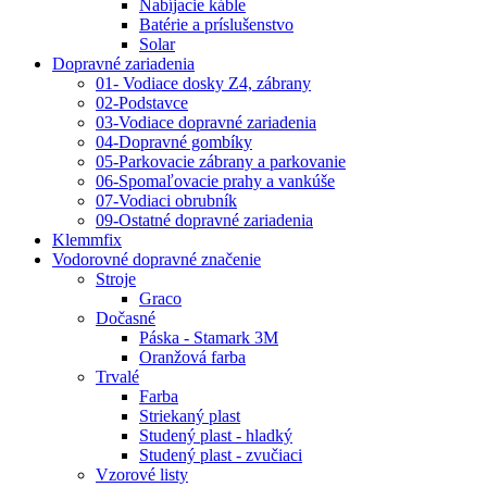
Nabíjacie káble
Batérie a príslušenstvo
Solar
Dopravné zariadenia
01- Vodiace dosky Z4, zábrany
02-Podstavce
03-Vodiace dopravné zariadenia
04-Dopravné gombíky
05-Parkovacie zábrany a parkovanie
06-Spomaľovacie prahy a vankúše
07-Vodiaci obrubník
09-Ostatné dopravné zariadenia
Klemmfix
Vodorovné dopravné značenie
Stroje
Graco
Dočasné
Páska - Stamark 3M
Oranžová farba
Trvalé
Farba
Striekaný plast
Studený plast - hladký
Studený plast - zvučiaci
Vzorové listy