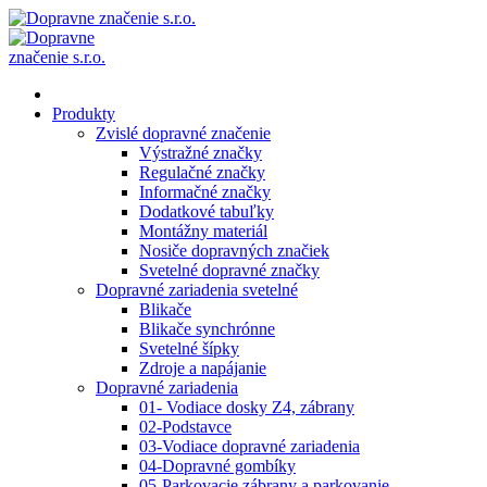
Produkty
Zvislé dopravné značenie
Výstražné značky
Regulačné značky
Informačné značky
Dodatkové tabuľky
Montážny materiál
Nosiče dopravných značiek
Svetelné dopravné značky
Dopravné zariadenia svetelné
Blikače
Blikače synchrónne
Svetelné šípky
Zdroje a napájanie
Dopravné zariadenia
01- Vodiace dosky Z4, zábrany
02-Podstavce
03-Vodiace dopravné zariadenia
04-Dopravné gombíky
05-Parkovacie zábrany a parkovanie