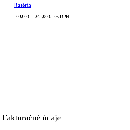
Batéria
Price
100,00
€
–
245,00
€
bez DPH
range:
100,00 €
through
245,00 €
Fakturačné údaje