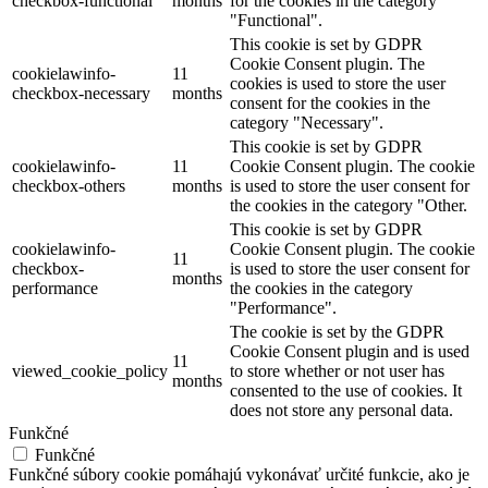
checkbox-functional
months
for the cookies in the category
"Functional".
This cookie is set by GDPR
Cookie Consent plugin. The
cookielawinfo-
11
cookies is used to store the user
checkbox-necessary
months
consent for the cookies in the
category "Necessary".
This cookie is set by GDPR
cookielawinfo-
11
Cookie Consent plugin. The cookie
checkbox-others
months
is used to store the user consent for
the cookies in the category "Other.
This cookie is set by GDPR
cookielawinfo-
Cookie Consent plugin. The cookie
11
checkbox-
is used to store the user consent for
months
performance
the cookies in the category
"Performance".
The cookie is set by the GDPR
Cookie Consent plugin and is used
11
viewed_cookie_policy
to store whether or not user has
months
consented to the use of cookies. It
does not store any personal data.
Funkčné
Funkčné
Funkčné súbory cookie pomáhajú vykonávať určité funkcie, ako je