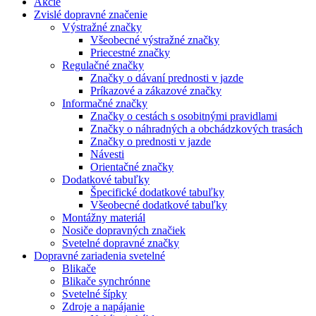
Akcie
Zvislé dopravné značenie
Výstražné značky
Všeobecné výstražné značky
Priecestné značky
Regulačné značky
Značky o dávaní prednosti v jazde
Príkazové a zákazové značky
Informačné značky
Značky o cestách s osobitnými pravidlami
Značky o náhradných a obchádzkových trasách
Značky o prednosti v jazde
Návesti
Orientačné značky
Dodatkové tabuľky
Špecifické dodatkové tabuľky
Všeobecné dodatkové tabuľky
Montážny materiál
Nosiče dopravných značiek
Svetelné dopravné značky
Dopravné zariadenia svetelné
Blikače
Blikače synchrónne
Svetelné šípky
Zdroje a napájanie