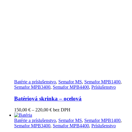
Batérie a príslušenstvo
,
Semafor MS
,
Semafor MPB1400
,
Semafor MPB3400
,
Semafor MPB4400
,
Príslušenstvo
Batériová skrinka – ocelová
Price
150,00
€
–
220,00
€
bez DPH
range:
150,00 €
Batérie a príslušenstvo
,
Semafor MS
,
Semafor MPB1400
,
through
Semafor MPB3400
,
Semafor MPB4400
,
Príslušenstvo
220,00 €