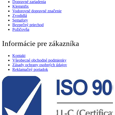
Dopravné zariadenia
Klemmfix
Vodorovné dopravné značenie
Zvodidlá
Semafory
Bezpečný priechod
Požičovňa
Informácie pre zákazníka
Kontakt
Všeobecné obchodné podmienky
Zásady ochrany osobných údajov
Reklamačný poriadok