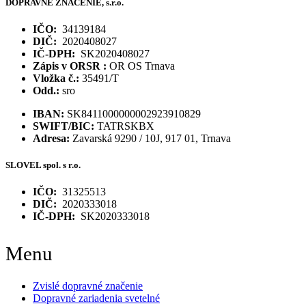
DOPRAVNE ZNAČENIE, s.r.o.
IČO:
34139184
DIČ:
2020408027
IČ-DPH:
SK2020408027
Zápis v ORSR :
OR OS Trnava
Vložka č.:
35491/T
Odd.:
sro
IBAN:
SK8411000000002923910829
SWIFT/BIC:
TATRSKBX
Adresa:
Zavarská 9290 / 10J, 917 01, Trnava
SLOVEL spol. s r.o.
IČO:
31325513
DIČ:
2020333018
IČ-DPH:
SK2020333018
Menu
Zvislé dopravné značenie
Dopravné zariadenia svetelné