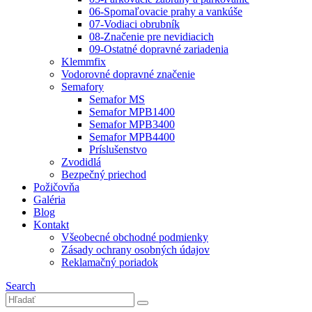
06-Spomaľovacie prahy a vankúše
07-Vodiaci obrubník
08-Značenie pre nevidiacich
09-Ostatné dopravné zariadenia
Klemmfix
Vodorovné dopravné značenie
Semafory
Semafor MS
Semafor MPB1400
Semafor MPB3400
Semafor MPB4400
Príslušenstvo
Zvodidlá
Bezpečný priechod
Požičovňa
Galéria
Blog
Kontakt
Všeobecné obchodné podmienky
Zásady ochrany osobných údajov
Reklamačný poriadok
Search