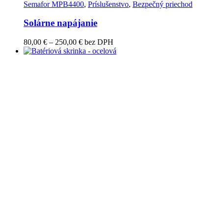
Semafor MPB4400
,
Príslušenstvo
,
Bezpečný priechod
Solárne napájanie
Price
80,00
€
–
250,00
€
bez DPH
range:
80,00 €
through
250,00 €