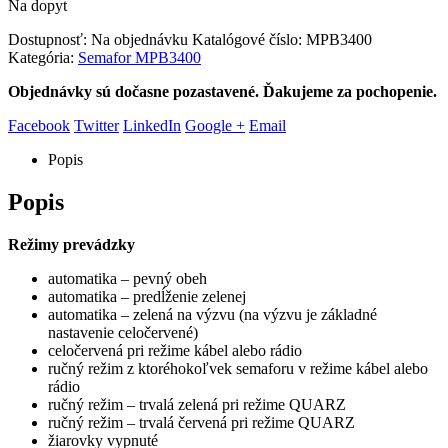
Na dopyt
Dostupnosť:
Na objednávku
Katalógové číslo:
MPB3400
Kategória:
Semafor MPB3400
Objednávky sú dočasne pozastavené. Ďakujeme za pochopenie.
Facebook
Twitter
LinkedIn
Google +
Email
Popis
Popis
Režimy prevádzky
automatika – pevný obeh
automatika – predĺženie zelenej
automatika – zelená na výzvu (na výzvu je základné
nastavenie celočervené)
celočervená pri režime kábel alebo rádio
ručný režim z ktoréhokoľvek semaforu v režime kábel alebo
rádio
ručný režim – trvalá zelená pri režime QUARZ
ručný režim – trvalá červená pri režime QUARZ
žiarovky vypnuté