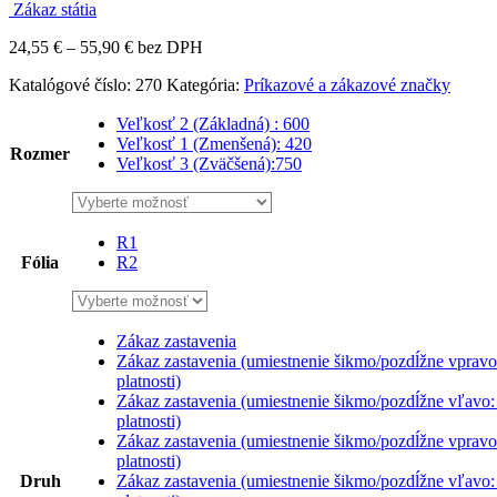
Zákaz státia
Price
24,55
€
–
55,90
€
bez DPH
range:
Katalógové číslo:
270
Kategória:
Príkazové a zákazové značky
24,55 €
through
Veľkosť 2 (Základná) : 600
55,90 €
Veľkosť 1 (Zmenšená): 420
Rozmer
Veľkosť 3 (Zväčšená):750
R1
Fólia
R2
Zákaz zastavenia
Zákaz zastavenia (umiestnenie šikmo/pozdĺžne vpravo
platnosti)
Zákaz zastavenia (umiestnenie šikmo/pozdĺžne vľavo:
platnosti)
Zákaz zastavenia (umiestnenie šikmo/pozdĺžne vpravo
platnosti)
Druh
Zákaz zastavenia (umiestnenie šikmo/pozdĺžne vľavo: