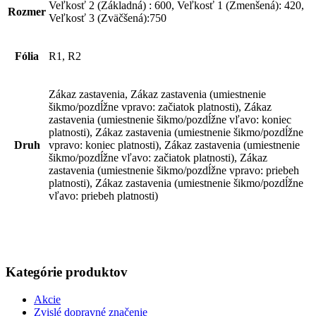
Veľkosť 2 (Základná) : 600, Veľkosť 1 (Zmenšená): 420,
Rozmer
Veľkosť 3 (Zväčšená):750
Fólia
R1, R2
Zákaz zastavenia, Zákaz zastavenia (umiestnenie
šikmo/pozdĺžne vpravo: začiatok platnosti), Zákaz
zastavenia (umiestnenie šikmo/pozdĺžne vľavo: koniec
platnosti), Zákaz zastavenia (umiestnenie šikmo/pozdĺžne
Druh
vpravo: koniec platnosti), Zákaz zastavenia (umiestnenie
šikmo/pozdĺžne vľavo: začiatok platnosti), Zákaz
zastavenia (umiestnenie šikmo/pozdĺžne vpravo: priebeh
platnosti), Zákaz zastavenia (umiestnenie šikmo/pozdĺžne
vľavo: priebeh platnosti)
Kategórie produktov
Akcie
Zvislé dopravné značenie