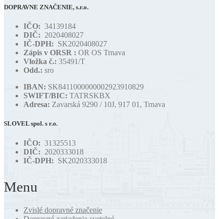
DOPRAVNE ZNAČENIE, s.r.o.
IČO:
34139184
DIČ:
2020408027
IČ-DPH:
SK2020408027
Zápis v ORSR :
OR OS Trnava
Vložka č.:
35491/T
Odd.:
sro
IBAN:
SK8411000000002923910829
SWIFT/BIC:
TATRSKBX
Adresa:
Zavarská 9290 / 10J, 917 01, Trnava
SLOVEL spol. s r.o.
IČO:
31325513
DIČ:
2020333018
IČ-DPH:
SK2020333018
Menu
Zvislé dopravné značenie
Dopravné zariadenia svetelné