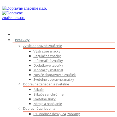
Produkty
Zvislé dopravné značenie
Výstražné značky
Regulačné značky
Informačné značky
Dodatkové tabuľky
Montážny materiál
Nosiče dopravných značiek
Svetelné dopravné značky
Dopravné zariadenia svetelné
Blikače
Blikače synchrónne
Svetelné šípky
Zdroje a napájanie
Dopravné zariadenia
01- Vodiace dosky Z4, zábrany