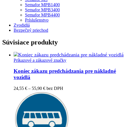
Semafor MPB1400
Semafor MPB3400
Semafor MPB4400
Príslušenstvo
Zvodidlá
Bezpečný priechod
Súvisiace produkty
Príkazové a zákazové značky
Koniec zákazu predchádzania pre nákladné
vozidlá
Price
24,55
€
–
55,90
€
bez DPH
range:
24,55 €
through
55,90 €