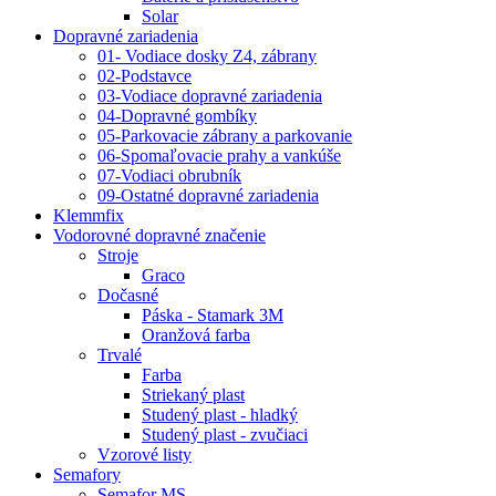
Solar
Dopravné zariadenia
01- Vodiace dosky Z4, zábrany
02-Podstavce
03-Vodiace dopravné zariadenia
04-Dopravné gombíky
05-Parkovacie zábrany a parkovanie
06-Spomaľovacie prahy a vankúše
07-Vodiaci obrubník
09-Ostatné dopravné zariadenia
Klemmfix
Vodorovné dopravné značenie
Stroje
Graco
Dočasné
Páska - Stamark 3M
Oranžová farba
Trvalé
Farba
Striekaný plast
Studený plast - hladký
Studený plast - zvučiaci
Vzorové listy
Semafory
Semafor MS