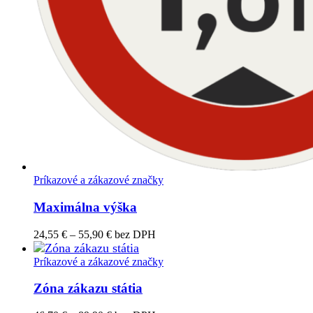
Príkazové a zákazové značky
Maximálna výška
Price
24,55
€
–
55,90
€
bez DPH
range:
24,55 €
Príkazové a zákazové značky
through
55,90 €
Zóna zákazu státia