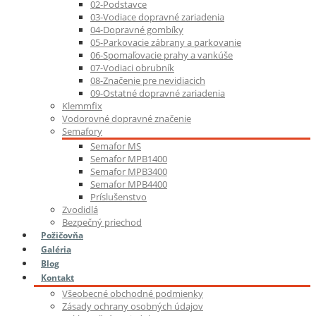
02-Podstavce
03-Vodiace dopravné zariadenia
04-Dopravné gombíky
05-Parkovacie zábrany a parkovanie
06-Spomaľovacie prahy a vankúše
07-Vodiaci obrubník
08-Značenie pre nevidiacich
09-Ostatné dopravné zariadenia
Klemmfix
Vodorovné dopravné značenie
Semafory
Semafor MS
Semafor MPB1400
Semafor MPB3400
Semafor MPB4400
Príslušenstvo
Zvodidlá
Bezpečný priechod
Požičovňa
Galéria
Blog
Kontakt
Všeobecné obchodné podmienky
Zásady ochrany osobných údajov