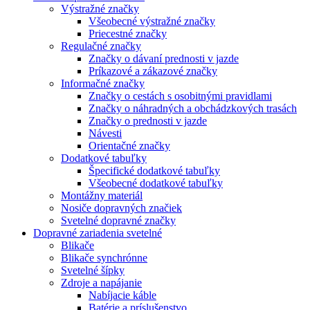
Výstražné značky
Všeobecné výstražné značky
Priecestné značky
Regulačné značky
Značky o dávaní prednosti v jazde
Príkazové a zákazové značky
Informačné značky
Značky o cestách s osobitnými pravidlami
Značky o náhradných a obchádzkových trasách
Značky o prednosti v jazde
Návesti
Orientačné značky
Dodatkové tabuľky
Špecifické dodatkové tabuľky
Všeobecné dodatkové tabuľky
Montážny materiál
Nosiče dopravných značiek
Svetelné dopravné značky
Dopravné zariadenia svetelné
Blikače
Blikače synchrónne
Svetelné šípky
Zdroje a napájanie
Nabíjacie káble
Batérie a príslušenstvo