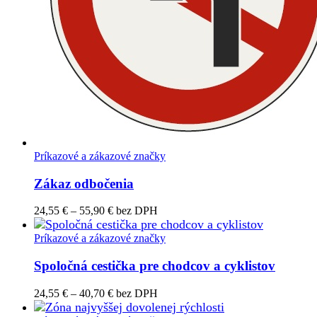
Príkazové a zákazové značky
Zákaz odbočenia
Price
24,55
€
–
55,90
€
bez DPH
range:
24,55 €
Príkazové a zákazové značky
through
55,90 €
Spoločná cestička pre chodcov a cyklistov
Price
24,55
€
–
40,70
€
bez DPH
range: