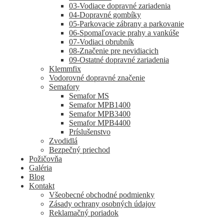
03-Vodiace dopravné zariadenia
04-Dopravné gombíky
05-Parkovacie zábrany a parkovanie
06-Spomaľovacie prahy a vankúše
07-Vodiaci obrubník
08-Značenie pre nevidiacich
09-Ostatné dopravné zariadenia
Klemmfix
Vodorovné dopravné značenie
Semafory
Semafor MS
Semafor MPB1400
Semafor MPB3400
Semafor MPB4400
Príslušenstvo
Zvodidlá
Bezpečný priechod
Požičovňa
Galéria
Blog
Kontakt
Všeobecné obchodné podmienky
Zásady ochrany osobných údajov
Reklamačný poriadok