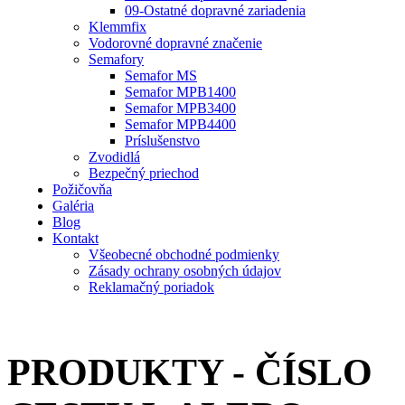
09-Ostatné dopravné zariadenia
Klemmfix
Vodorovné dopravné značenie
Semafory
Semafor MS
Semafor MPB1400
Semafor MPB3400
Semafor MPB4400
Príslušenstvo
Zvodidlá
Bezpečný priechod
Požičovňa
Galéria
Blog
Kontakt
Všeobecné obchodné podmienky
Zásady ochrany osobných údajov
Reklamačný poriadok
PRODUKTY - ČÍSLO