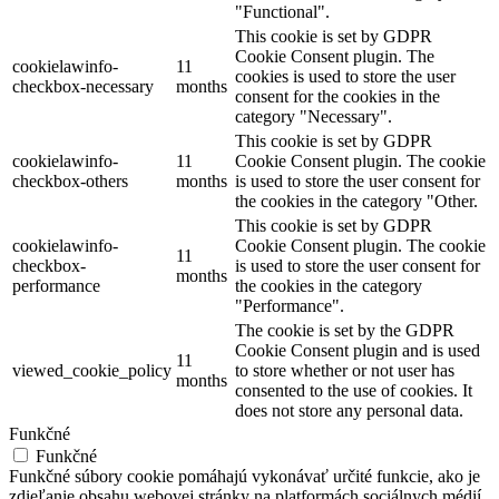
"Functional".
This cookie is set by GDPR
Cookie Consent plugin. The
cookielawinfo-
11
cookies is used to store the user
checkbox-necessary
months
consent for the cookies in the
category "Necessary".
This cookie is set by GDPR
cookielawinfo-
11
Cookie Consent plugin. The cookie
checkbox-others
months
is used to store the user consent for
the cookies in the category "Other.
This cookie is set by GDPR
cookielawinfo-
Cookie Consent plugin. The cookie
11
checkbox-
is used to store the user consent for
months
performance
the cookies in the category
"Performance".
The cookie is set by the GDPR
Cookie Consent plugin and is used
11
viewed_cookie_policy
to store whether or not user has
months
consented to the use of cookies. It
does not store any personal data.
Funkčné
Funkčné
Funkčné súbory cookie pomáhajú vykonávať určité funkcie, ako je
zdieľanie obsahu webovej stránky na platformách sociálnych médií,