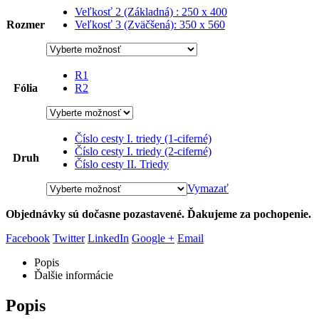
Veľkosť 2 (Základná) : 250 x 400
Rozmer
Veľkosť 3 (Zväčšená): 350 x 560
R1
Fólia
R2
Číslo cesty I. triedy (1-ciferné)
Číslo cesty I. triedy (2-ciferné)
Druh
Číslo cesty II. Triedy
Vymazať
Objednávky sú dočasne pozastavené. Ďakujeme za pochopenie.
Facebook
Twitter
LinkedIn
Google +
Email
Popis
Ďalšie informácie
Popis