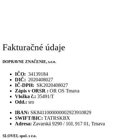
Fakturačné údaje
DOPRAVNE ZNAČENIE, s.r.o.
IČO:
34139184
DIČ:
2020408027
IČ-DPH:
SK2020408027
Zápis v ORSR :
OR OS Trnava
Vložka č.:
35491/T
Odd.:
sro
IBAN:
SK8411000000002923910829
SWIFT/BIC:
TATRSKBX
Adresa:
Zavarská 9290 / 10J, 917 01, Trnava
SLOVEL spol. s r.o.