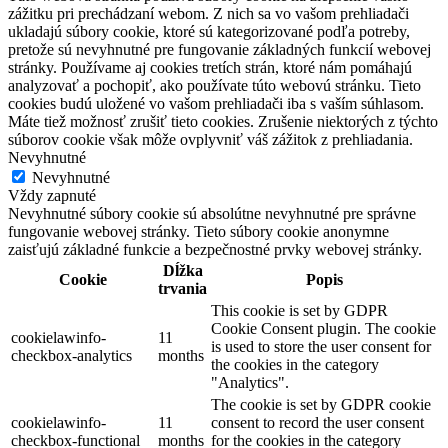
zážitku pri prechádzaní webom. Z nich sa vo vašom prehliadači
ukladajú súbory cookie, ktoré sú kategorizované podľa potreby,
pretože sú nevyhnutné pre fungovanie základných funkcií webovej
stránky. Používame aj cookies tretích strán, ktoré nám pomáhajú
analyzovať a pochopiť, ako používate túto webovú stránku. Tieto
cookies budú uložené vo vašom prehliadači iba s vaším súhlasom.
Máte tiež možnosť zrušiť tieto cookies. Zrušenie niektorých z týchto
súborov cookie však môže ovplyvniť váš zážitok z prehliadania.
Nevyhnutné
Nevyhnutné
Vždy zapnuté
Nevyhnutné súbory cookie sú absolútne nevyhnutné pre správne
fungovanie webovej stránky. Tieto súbory cookie anonymne
zaisťujú základné funkcie a bezpečnostné prvky webovej stránky.
Dĺžka
Cookie
Popis
trvania
This cookie is set by GDPR
Cookie Consent plugin. The cookie
cookielawinfo-
11
is used to store the user consent for
checkbox-analytics
months
the cookies in the category
"Analytics".
The cookie is set by GDPR cookie
cookielawinfo-
11
consent to record the user consent
checkbox-functional
months
for the cookies in the category