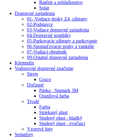
Batérie a príslušenstvo
Solar
Dopravné zariadenia
01- Vodiace dosky Z4, zábrany
02-Podstavce
03-Vodiace dopravné zariadenia
04-Dopravné gombíky
05-Parkovacie zábrany a parkovanie
06-Spomaľovacie prahy a vankúše
07-Vodiaci obrubník
09-Ostatné dopravné zariadenia
Klemmfix
Vodorovné dopravné značenie
Stroje
Graco
Dočasné
Páska - Stamark 3M
Oranžová farba
Trvalé
Farba
Striekaný plast
Studený plast - hladký
Studený plast - zvučiaci
Vzorové listy
Semafory