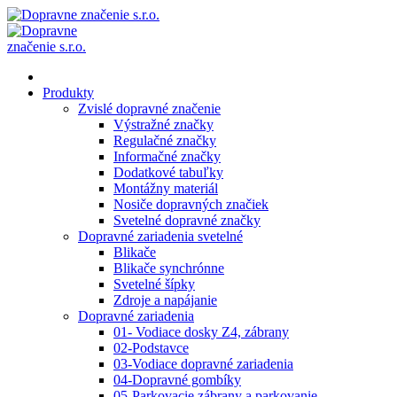
Produkty
Zvislé dopravné značenie
Výstražné značky
Regulačné značky
Informačné značky
Dodatkové tabuľky
Montážny materiál
Nosiče dopravných značiek
Svetelné dopravné značky
Dopravné zariadenia svetelné
Blikače
Blikače synchrónne
Svetelné šípky
Zdroje a napájanie
Dopravné zariadenia
01- Vodiace dosky Z4, zábrany
02-Podstavce
03-Vodiace dopravné zariadenia
04-Dopravné gombíky
05-Parkovacie zábrany a parkovanie