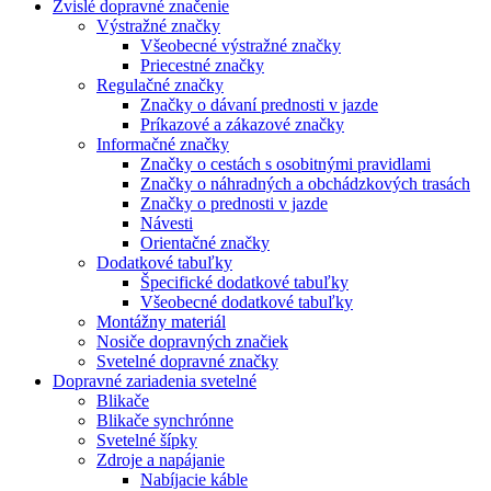
Zvislé dopravné značenie
Výstražné značky
Všeobecné výstražné značky
Priecestné značky
Regulačné značky
Značky o dávaní prednosti v jazde
Príkazové a zákazové značky
Informačné značky
Značky o cestách s osobitnými pravidlami
Značky o náhradných a obchádzkových trasách
Značky o prednosti v jazde
Návesti
Orientačné značky
Dodatkové tabuľky
Špecifické dodatkové tabuľky
Všeobecné dodatkové tabuľky
Montážny materiál
Nosiče dopravných značiek
Svetelné dopravné značky
Dopravné zariadenia svetelné
Blikače
Blikače synchrónne
Svetelné šípky
Zdroje a napájanie
Nabíjacie káble