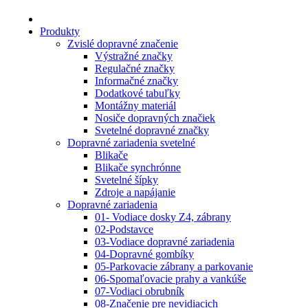
Produkty
Zvislé dopravné značenie
Výstražné značky
Regulačné značky
Informačné značky
Dodatkové tabuľky
Montážny materiál
Nosiče dopravných značiek
Svetelné dopravné značky
Dopravné zariadenia svetelné
Blikače
Blikače synchrónne
Svetelné šípky
Zdroje a napájanie
Dopravné zariadenia
01- Vodiace dosky Z4, zábrany
02-Podstavce
03-Vodiace dopravné zariadenia
04-Dopravné gombíky
05-Parkovacie zábrany a parkovanie
06-Spomaľovacie prahy a vankúše
07-Vodiaci obrubník
08-Značenie pre nevidiacich