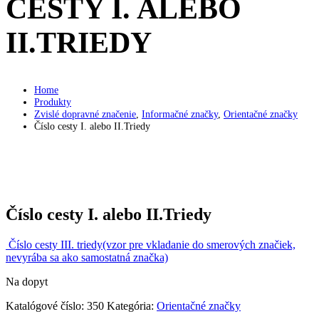
CESTY I. ALEBO
II.TRIEDY
Home
Produkty
Zvislé dopravné značenie
,
Informačné značky
,
Orientačné značky
Číslo cesty I. alebo II.Triedy
Číslo cesty I. alebo II.Triedy
Číslo cesty III. triedy(vzor pre vkladanie do smerových značiek,
nevyrába sa ako samostatná značka)
Na dopyt
Katalógové číslo:
350
Kategória:
Orientačné značky