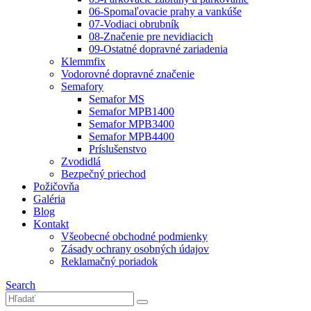
06-Spomaľovacie prahy a vankúše
07-Vodiaci obrubník
08-Značenie pre nevidiacich
09-Ostatné dopravné zariadenia
Klemmfix
Vodorovné dopravné značenie
Semafory
Semafor MS
Semafor MPB1400
Semafor MPB3400
Semafor MPB4400
Príslušenstvo
Zvodidlá
Bezpečný priechod
Požičovňa
Galéria
Blog
Kontakt
Všeobecné obchodné podmienky
Zásady ochrany osobných údajov
Reklamačný poriadok
Search