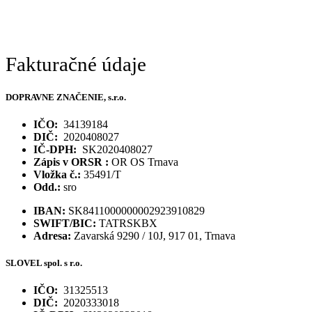
Fakturačné údaje
DOPRAVNE ZNAČENIE, s.r.o.
IČO:
34139184
DIČ:
2020408027
IČ-DPH:
SK2020408027
Zápis v ORSR :
OR OS Trnava
Vložka č.:
35491/T
Odd.:
sro
IBAN:
SK8411000000002923910829
SWIFT/BIC:
TATRSKBX
Adresa:
Zavarská 9290 / 10J, 917 01, Trnava
SLOVEL spol. s r.o.
IČO:
31325513
DIČ:
2020333018