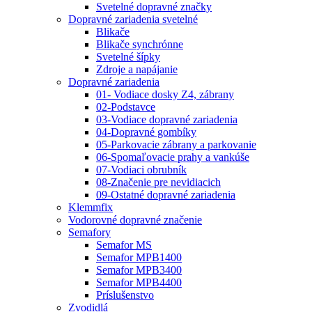
Svetelné dopravné značky
Dopravné zariadenia svetelné
Blikače
Blikače synchrónne
Svetelné šípky
Zdroje a napájanie
Dopravné zariadenia
01- Vodiace dosky Z4, zábrany
02-Podstavce
03-Vodiace dopravné zariadenia
04-Dopravné gombíky
05-Parkovacie zábrany a parkovanie
06-Spomaľovacie prahy a vankúše
07-Vodiaci obrubník
08-Značenie pre nevidiacich
09-Ostatné dopravné zariadenia
Klemmfix
Vodorovné dopravné značenie
Semafory
Semafor MS
Semafor MPB1400
Semafor MPB3400
Semafor MPB4400
Príslušenstvo
Zvodidlá