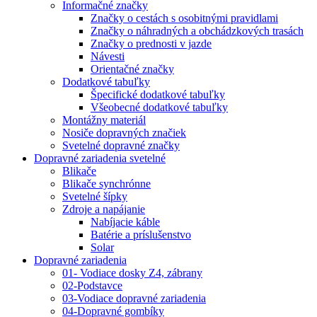
Informačné značky
Značky o cestách s osobitnými pravidlami
Značky o náhradných a obchádzkových trasách
Značky o prednosti v jazde
Návesti
Orientačné značky
Dodatkové tabuľky
Špecifické dodatkové tabuľky
Všeobecné dodatkové tabuľky
Montážny materiál
Nosiče dopravných značiek
Svetelné dopravné značky
Dopravné zariadenia svetelné
Blikače
Blikače synchrónne
Svetelné šípky
Zdroje a napájanie
Nabíjacie káble
Batérie a príslušenstvo
Solar
Dopravné zariadenia
01- Vodiace dosky Z4, zábrany
02-Podstavce
03-Vodiace dopravné zariadenia
04-Dopravné gombíky