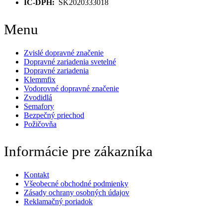
IČ-DPH:
SK2020333018
Menu
Zvislé dopravné značenie
Dopravné zariadenia svetelné
Dopravné zariadenia
Klemmfix
Vodorovné dopravné značenie
Zvodidlá
Semafory
Bezpečný priechod
Požičovňa
Informácie pre zákazníka
Kontakt
Všeobecné obchodné podmienky
Zásady ochrany osobných údajov
Reklamačný poriadok