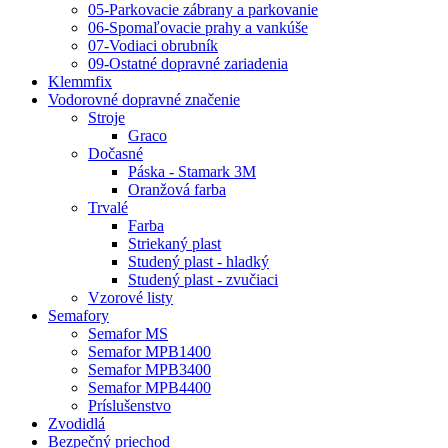
05-Parkovacie zábrany a parkovanie
06-Spomaľovacie prahy a vankúše
07-Vodiaci obrubník
09-Ostatné dopravné zariadenia
Klemmfix
Vodorovné dopravné značenie
Stroje
Graco
Dočasné
Páska - Stamark 3M
Oranžová farba
Trvalé
Farba
Striekaný plast
Studený plast - hladký
Studený plast - zvučiaci
Vzorové listy
Semafory
Semafor MS
Semafor MPB1400
Semafor MPB3400
Semafor MPB4400
Príslušenstvo
Zvodidlá
Bezpečný priechod