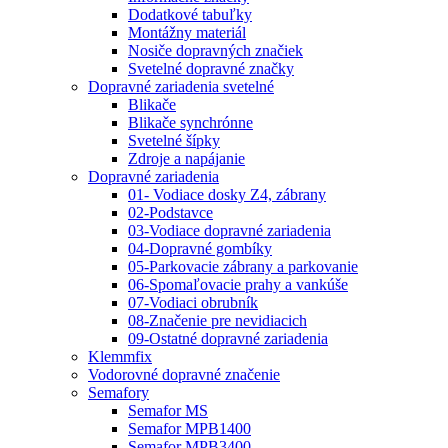
Dodatkové tabuľky
Montážny materiál
Nosiče dopravných značiek
Svetelné dopravné značky
Dopravné zariadenia svetelné
Blikače
Blikače synchrónne
Svetelné šípky
Zdroje a napájanie
Dopravné zariadenia
01- Vodiace dosky Z4, zábrany
02-Podstavce
03-Vodiace dopravné zariadenia
04-Dopravné gombíky
05-Parkovacie zábrany a parkovanie
06-Spomaľovacie prahy a vankúše
07-Vodiaci obrubník
08-Značenie pre nevidiacich
09-Ostatné dopravné zariadenia
Klemmfix
Vodorovné dopravné značenie
Semafory
Semafor MS
Semafor MPB1400
Semafor MPB3400