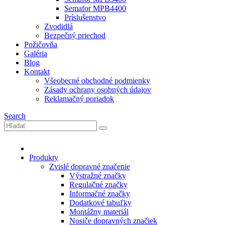
Semafor MPB4400
Príslušenstvo
Zvodidlá
Bezpečný priechod
Požičovňa
Galéria
Blog
Kontakt
Všeobecné obchodné podmienky
Zásady ochrany osobných údajov
Reklamačný poriadok
Search
Produkty
Zvislé dopravné značenie
Výstražné značky
Regulačné značky
Informačné značky
Dodatkové tabuľky
Montážny materiál
Nosiče dopravných značiek