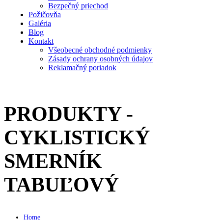
Bezpečný priechod
Požičovňa
Galéria
Blog
Kontakt
Všeobecné obchodné podmienky
Zásady ochrany osobných údajov
Reklamačný poriadok
PRODUKTY -
CYKLISTICKÝ
SMERNÍK
TABUĽOVÝ
Home