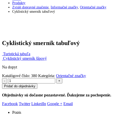
Produkty
Zvislé dopravné značenie
,
Informačné značky
,
Orientačné značky
Cyklistický smerník tabuľový
Cyklistický smerník tabuľový
Turistická tabuľa
Cyklistický smerník šípový
Na dopyt
Katalógové číslo:
380
Kategória:
Orientačné značky
-
+
Pridať do objednávky
Objednávky sú dočasne pozastavené. Ďakujeme za pochopenie.
Facebook
Twitter
LinkedIn
Google +
Email
Popis