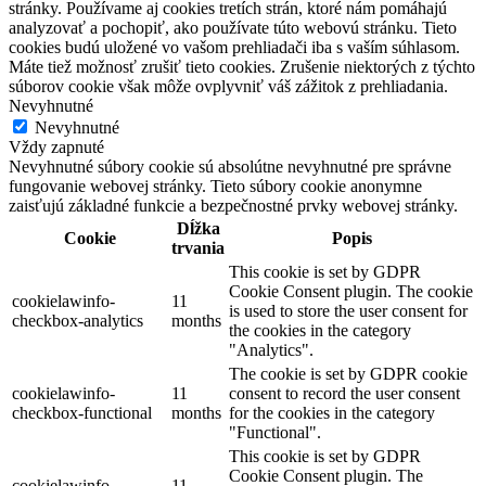
stránky. Používame aj cookies tretích strán, ktoré nám pomáhajú
analyzovať a pochopiť, ako používate túto webovú stránku. Tieto
cookies budú uložené vo vašom prehliadači iba s vaším súhlasom.
Máte tiež možnosť zrušiť tieto cookies. Zrušenie niektorých z týchto
súborov cookie však môže ovplyvniť váš zážitok z prehliadania.
Nevyhnutné
Nevyhnutné
Vždy zapnuté
Nevyhnutné súbory cookie sú absolútne nevyhnutné pre správne
fungovanie webovej stránky. Tieto súbory cookie anonymne
zaisťujú základné funkcie a bezpečnostné prvky webovej stránky.
Dĺžka
Cookie
Popis
trvania
This cookie is set by GDPR
Cookie Consent plugin. The cookie
cookielawinfo-
11
is used to store the user consent for
checkbox-analytics
months
the cookies in the category
"Analytics".
The cookie is set by GDPR cookie
cookielawinfo-
11
consent to record the user consent
checkbox-functional
months
for the cookies in the category
"Functional".
This cookie is set by GDPR
Cookie Consent plugin. The
cookielawinfo-
11