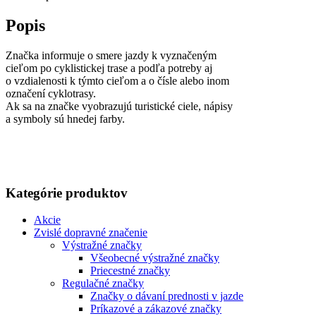
Popis
Značka informuje o smere jazdy k vyznačeným
cieľom po cyklistickej trase a podľa potreby aj
o vzdialenosti k týmto cieľom a o čísle alebo inom
označení cyklotrasy.
Ak sa na značke vyobrazujú turistické ciele, nápisy
a symboly sú hnedej farby.
Kategórie produktov
Akcie
Zvislé dopravné značenie
Výstražné značky
Všeobecné výstražné značky
Priecestné značky
Regulačné značky
Značky o dávaní prednosti v jazde
Príkazové a zákazové značky