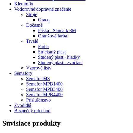
Klemmfix
Vodorovné dopravné značenie
Stroje
Graco
Dočasné
Páska - Stamark 3M
Oranžová farba
Trvalé
Farba
Striekaný plast
Studený plast - hladký
Studený plast - zvučiaci
Vzorové listy
Semafory
Semafor MS
Semafor MPB1400
Semafor MPB3400
Semafor MPB4400
Príslušenstvo
Zvodidlá
Bezpečný priechod
Súvisiace produkty