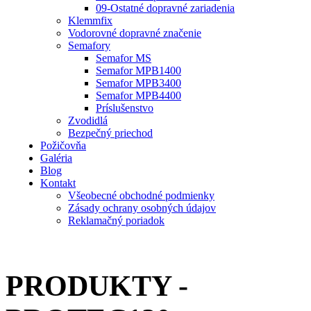
09-Ostatné dopravné zariadenia
Klemmfix
Vodorovné dopravné značenie
Semafory
Semafor MS
Semafor MPB1400
Semafor MPB3400
Semafor MPB4400
Príslušenstvo
Zvodidlá
Bezpečný priechod
Požičovňa
Galéria
Blog
Kontakt
Všeobecné obchodné podmienky
Zásady ochrany osobných údajov
Reklamačný poriadok
PRODUKTY -