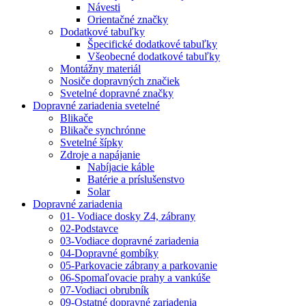
Návesti
Orientačné značky
Dodatkové tabuľky
Špecifické dodatkové tabuľky
Všeobecné dodatkové tabuľky
Montážny materiál
Nosiče dopravných značiek
Svetelné dopravné značky
Dopravné zariadenia svetelné
Blikače
Blikače synchrónne
Svetelné šípky
Zdroje a napájanie
Nabíjacie káble
Batérie a príslušenstvo
Solar
Dopravné zariadenia
01- Vodiace dosky Z4, zábrany
02-Podstavce
03-Vodiace dopravné zariadenia
04-Dopravné gombíky
05-Parkovacie zábrany a parkovanie
06-Spomaľovacie prahy a vankúše
07-Vodiaci obrubník
09-Ostatné dopravné zariadenia