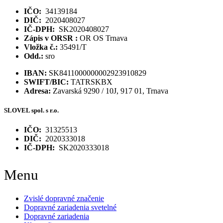
IČO:
34139184
DIČ:
2020408027
IČ-DPH:
SK2020408027
Zápis v ORSR :
OR OS Trnava
Vložka č.:
35491/T
Odd.:
sro
IBAN:
SK8411000000002923910829
SWIFT/BIC:
TATRSKBX
Adresa:
Zavarská 9290 / 10J, 917 01, Trnava
SLOVEL spol. s r.o.
IČO:
31325513
DIČ:
2020333018
IČ-DPH:
SK2020333018
Menu
Zvislé dopravné značenie
Dopravné zariadenia svetelné
Dopravné zariadenia