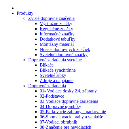
Produkty
Zvislé dopravné značenie
Výstražné značky
Regulačné značky
Informačné značky
Dodatkové tabuľky
Montážny materiál
Nosiče dopravných značiek
Svetelné dopravné značky
Dopravné zariadenia svetelné
Blikače
Blikače synchrónne
Svetelné šípky
Zdroje a napájanie
Dopravné zariadenia
01- Vodiace dosky Z4, zábrany
02-Podstavce
03-Vodiace dopravné zariadenia
04-Dopravné gombíky
05-Parkovacie zábrany a parkovanie
06-Spomaľovacie prahy a vankúše
07-Vodiaci obrubník
08-Značenie pre nevidiacich