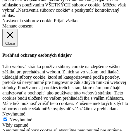
súhlasíte s používaním VŠETKÝCH súborov cookie. Môžete však
vybrať „Nastavenia súborov cookie“ a poskytnúť kontrolovaný
súhlas.
Nastavenia súborov cookie
Prijať všetko
Manage consent
Close
Prehľad ochrany osobných údajov
Táto webová stránka používa súbory cookie na zlepšenie vášho
zážitku pri prechádzaní webom. Z nich sa vo vašom prehliadači
ukladajú súbory cookie, ktoré sú kategorizované podľa potreby,
pretože sú nevyhnutné pre fungovanie základných funkcií webovej
stránky. Používame aj cookies tretích strán, ktoré nám pomáhajú
analyzovať a pochopiť, ako používate túto webovú stránku. Tieto
cookies budú uložené vo vašom prehliadači iba s vaším súhlasom.
Máte tiež možnosť zrušiť tieto cookies. Zrušenie niektorých z týchto
súborov cookie však môže ovplyvniť váš zážitok z prehliadania.
Nevyhnutné
Nevyhnutné
Vždy zapnuté
Nevyhnutné súbory cookie sú absolútne nevyhnutné pre správne