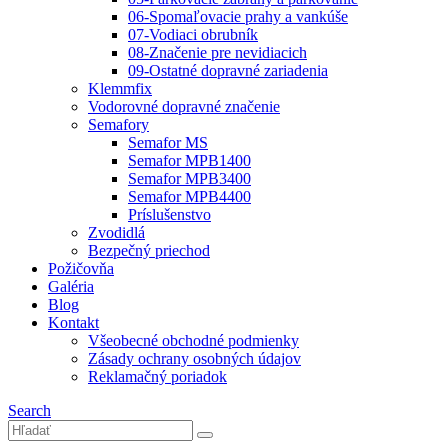
06-Spomaľovacie prahy a vankúše
07-Vodiaci obrubník
08-Značenie pre nevidiacich
09-Ostatné dopravné zariadenia
Klemmfix
Vodorovné dopravné značenie
Semafory
Semafor MS
Semafor MPB1400
Semafor MPB3400
Semafor MPB4400
Príslušenstvo
Zvodidlá
Bezpečný priechod
Požičovňa
Galéria
Blog
Kontakt
Všeobecné obchodné podmienky
Zásady ochrany osobných údajov
Reklamačný poriadok
Search