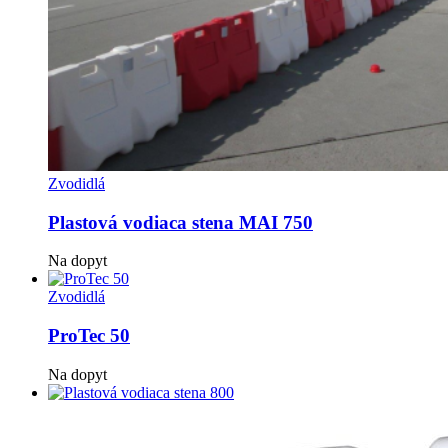
Zvodidlá
Plastová vodiaca stena MAI 750
Na dopyt
Zvodidlá
ProTec 50
Na dopyt