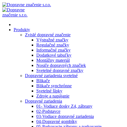
Produkty
Zvislé dopravné značenie
Výstražné značky
Regulačné značky
Informačné značky
Dodatkové tabuľky
Montážny materiál
Nosiče dopravných značiek
Svetelné dopravné značky
Dopravné zariadenia svetelné
Blikače
Blikače synchrónne
Svetelné šípky
Zdroje a napájanie
Dopravné zariadenia
01- Vodiace dosky Z4, zábrany
02-Podstavce
03-Vodiace dopravné zariadenia
04-Dopravné gombíky
05-Parkovacie zábrany a parkovanie