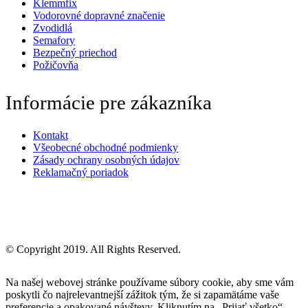
Klemmfix
Vodorovné dopravné značenie
Zvodidlá
Semafory
Bezpečný priechod
Požičovňa
Informácie pre zákazníka
Kontakt
Všeobecné obchodné podmienky
Zásady ochrany osobných údajov
Reklamačný poriadok
© Copyright 2019. All Rights Reserved.
Na našej webovej stránke používame súbory cookie, aby sme vám
poskytli čo najrelevantnejší zážitok tým, že si zapamätáme vaše
preferencie a opakované návštevy. Kliknutím na „Prijať všetko“