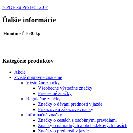
> PDF ku ProTec 120 <
Ďalšie informácie
Hmotnosť
1630 kg
Kategórie produktov
Akcie
Zvislé dopravné značenie
Výstražné značky
Všeobecné výstražné značky
Priecestné značky
Regulačné značky
Značky o dávaní prednosti v jazde
Príkazové a zákazové značky
Informačné značky
Značky o cestách s osobitnými pravidlami
Značky o náhradných a obchádzkových trasách
Značky o prednosti v jazde