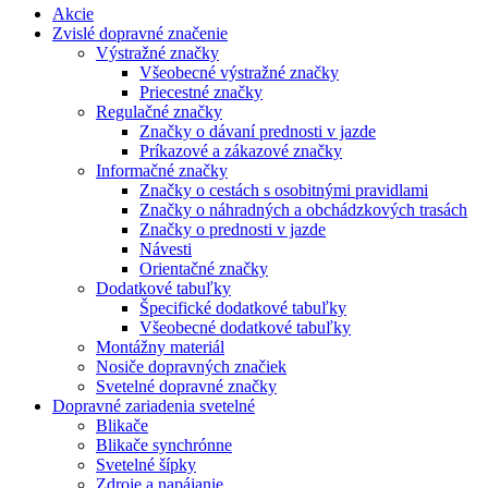
Akcie
Zvislé dopravné značenie
Výstražné značky
Všeobecné výstražné značky
Priecestné značky
Regulačné značky
Značky o dávaní prednosti v jazde
Príkazové a zákazové značky
Informačné značky
Značky o cestách s osobitnými pravidlami
Značky o náhradných a obchádzkových trasách
Značky o prednosti v jazde
Návesti
Orientačné značky
Dodatkové tabuľky
Špecifické dodatkové tabuľky
Všeobecné dodatkové tabuľky
Montážny materiál
Nosiče dopravných značiek
Svetelné dopravné značky
Dopravné zariadenia svetelné
Blikače
Blikače synchrónne
Svetelné šípky
Zdroje a napájanie