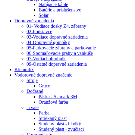
Nabíjacie káble
Batérie a príslušenstvo
Solar
Dopravné zariadenia
01- Vodiace dosky Z4, zábrany
02-Podstavce
03-Vodiace dopravné zariadenia
04-Dopravné gombíky
05-Parkovacie zábrany a parkovanie
06-Spomaľovacie prahy a vankúše
07-Vodiaci obrubník
09-Ostatné dopravné zariadenia
Klemmfix
Vodorovné dopravné značenie
Stroje
Graco
Dočasné
Páska - Stamark 3M
Oranžová farba
Trvalé
Farba
Striekaný plast
Studený plast - hladký
Studený plast - zvučiaci
Vzorové listy