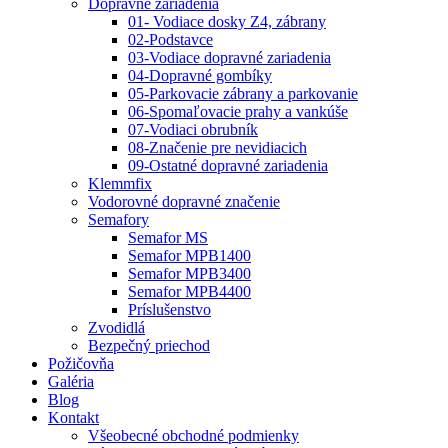
Dopravné zariadenia
01- Vodiace dosky Z4, zábrany
02-Podstavce
03-Vodiace dopravné zariadenia
04-Dopravné gombíky
05-Parkovacie zábrany a parkovanie
06-Spomaľovacie prahy a vankúše
07-Vodiaci obrubník
08-Značenie pre nevidiacich
09-Ostatné dopravné zariadenia
Klemmfix
Vodorovné dopravné značenie
Semafory
Semafor MS
Semafor MPB1400
Semafor MPB3400
Semafor MPB4400
Príslušenstvo
Zvodidlá
Bezpečný priechod
Požičovňa
Galéria
Blog
Kontakt
Všeobecné obchodné podmienky