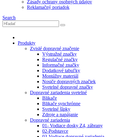
Zásady ochrany osobných údajov
Reklamačný poriadok
Search
Produkty
Zvislé dopravné značenie
Výstražné značky
Regulačné značky
Informačné značky
Dodatkové tabuľky
Montážny materiál
Nosiče dopravných značiek
Svetelné dopravné značky
Dopravné zariadenia svetelné
Blikače
Blikače synchrónne
Svetelné šípky
Zdroje a napájanie
Dopravné zariadenia
01- Vodiace dosky Z4, zábrany
02-Podstavce
03-Vodiace dopravné zariadenia