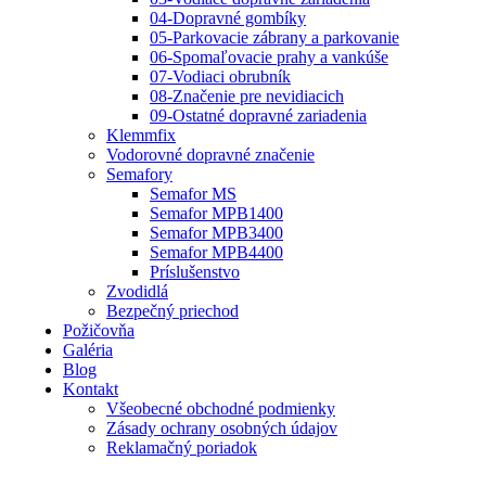
04-Dopravné gombíky
05-Parkovacie zábrany a parkovanie
06-Spomaľovacie prahy a vankúše
07-Vodiaci obrubník
08-Značenie pre nevidiacich
09-Ostatné dopravné zariadenia
Klemmfix
Vodorovné dopravné značenie
Semafory
Semafor MS
Semafor MPB1400
Semafor MPB3400
Semafor MPB4400
Príslušenstvo
Zvodidlá
Bezpečný priechod
Požičovňa
Galéria
Blog
Kontakt
Všeobecné obchodné podmienky
Zásady ochrany osobných údajov
Reklamačný poriadok