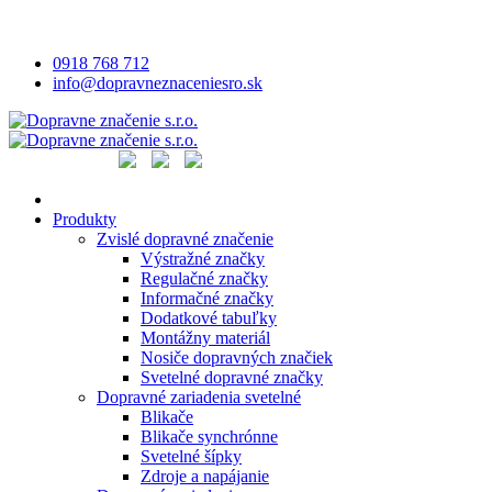
0918 768 712
info@dopravneznaceniesro.sk
Produkty
Zvislé dopravné značenie
Výstražné značky
Regulačné značky
Informačné značky
Dodatkové tabuľky
Montážny materiál
Nosiče dopravných značiek
Svetelné dopravné značky
Dopravné zariadenia svetelné
Blikače
Blikače synchrónne
Svetelné šípky
Zdroje a napájanie