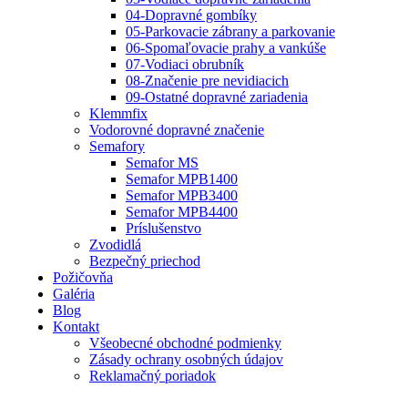
04-Dopravné gombíky
05-Parkovacie zábrany a parkovanie
06-Spomaľovacie prahy a vankúše
07-Vodiaci obrubník
08-Značenie pre nevidiacich
09-Ostatné dopravné zariadenia
Klemmfix
Vodorovné dopravné značenie
Semafory
Semafor MS
Semafor MPB1400
Semafor MPB3400
Semafor MPB4400
Príslušenstvo
Zvodidlá
Bezpečný priechod
Požičovňa
Galéria
Blog
Kontakt
Všeobecné obchodné podmienky
Zásady ochrany osobných údajov
Reklamačný poriadok