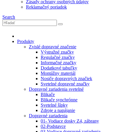
Zásady ochrany osobných údajov
Reklamačný poriadok
Search
Produkty
Zvislé dopravné značenie
Výstražné značky
Regulačné značky
Informačné značky
Dodatkové tabuľky
Montážny materiál
Nosiče dopravných značiek
Svetelné dopravné značky
Dopravné zariadenia svetelné
Blikače
Blikače synchrónne
Svetelné šípky
Zdroje a napájanie
Dopravné zariadenia
01- Vodiace dosky Z4, zábrany
02-Podstavce
03-Vodiace dopravné zariadenia