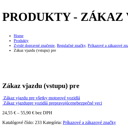
PRODUKTY - ZÁKAZ 
Home
Produkty
Zvislé dopravné značenie
,
Regulačné značky
,
Príkazové a zákazové zn
Zákaz vjazdu (vstupu) pre
Zákaz vjazdu (vstupu) pre
Zákaz vjazdu pre všetky motorové vozidlá
Zákaz vjazdupre vozidlá prepravujúcenebezpečné veci
Price
24,55
€
–
55,90
€
bez DPH
range:
Katalógové číslo:
233
Kategória:
Príkazové a zákazové značky
24,55 €
through