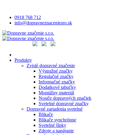
0918 768 712
info@dopravneznaceniesro.sk
Produkty
Zvislé dopravné značenie
Výstražné značky
Regulačné značky
Informačné značky
Dodatkové tabuľky
Montážny materiál
Nosiče dopravných značiek
Svetelné dopravné značky
Dopravné zariadenia svetelné
Blikače
Blikače synchrónne
Svetelné šípky
Zdroje a napájanie