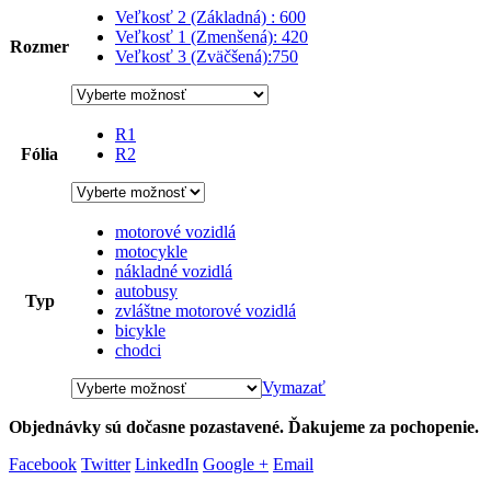
Veľkosť 2 (Základná) : 600
55,90 €
Veľkosť 1 (Zmenšená): 420
Rozmer
Veľkosť 3 (Zväčšená):750
R1
Fólia
R2
motorové vozidlá
motocykle
nákladné vozidlá
autobusy
Typ
zvláštne motorové vozidlá
bicykle
chodci
Vymazať
Objednávky sú dočasne pozastavené. Ďakujeme za pochopenie.
Facebook
Twitter
LinkedIn
Google +
Email