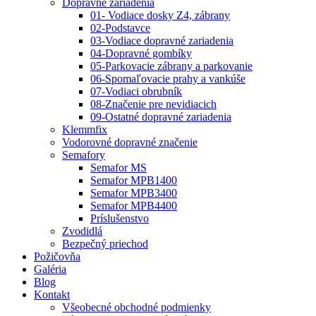
Dopravné zariadenia
01- Vodiace dosky Z4, zábrany
02-Podstavce
03-Vodiace dopravné zariadenia
04-Dopravné gombíky
05-Parkovacie zábrany a parkovanie
06-Spomaľovacie prahy a vankúše
07-Vodiaci obrubník
08-Značenie pre nevidiacich
09-Ostatné dopravné zariadenia
Klemmfix
Vodorovné dopravné značenie
Semafory
Semafor MS
Semafor MPB1400
Semafor MPB3400
Semafor MPB4400
Príslušenstvo
Zvodidlá
Bezpečný priechod
Požičovňa
Galéria
Blog
Kontakt
Všeobecné obchodné podmienky