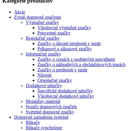
Kategórie produktov
Akcie
Zvislé dopravné značenie
Výstražné značky
Všeobecné výstražné značky
Priecestné značky
Regulačné značky
Značky o dávaní prednosti v jazde
Príkazové a zákazové značky
Informačné značky
Značky o cestách s osobitnými pravidlami
Značky o náhradných a obchádzkových trasách
Značky o prednosti v jazde
Návesti
Orientačné značky
Dodatkové tabuľky
Špecifické dodatkové tabuľky
Všeobecné dodatkové tabuľky
Montážny materiál
Nosiče dopravných značiek
Svetelné dopravné značky
Dopravné zariadenia svetelné
Blikače
Blikače synchrónne