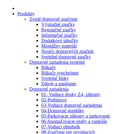
Produkty
Zvislé dopravné značenie
Výstražné značky
Regulačné značky
Informačné značky
Dodatkové tabuľky
Montážny materiál
Nosiče dopravných značiek
Svetelné dopravné značky
Dopravné zariadenia svetelné
Blikače
Blikače synchrónne
Svetelné šípky
Zdroje a napájanie
Dopravné zariadenia
01- Vodiace dosky Z4, zábrany
02-Podstavce
03-Vodiace dopravné zariadenia
04-Dopravné gombíky
05-Parkovacie zábrany a parkovanie
06-Spomaľovacie prahy a vankúše
07-Vodiaci obrubník
08-Značenie pre nevidiacich