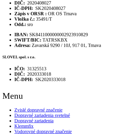
DIČ:
2020408027
IČ-DPH:
SK2020408027
Zápis v ORSR :
OR OS Trnava
Vložka č.:
35491/T
Odd.:
sro
IBAN:
SK8411000000002923910829
SWIFT/BIC:
TATRSKBX
Adresa:
Zavarská 9290 / 10J, 917 01, Trnava
SLOVEL spol. s r.o.
IČO:
31325513
DIČ:
2020333018
IČ-DPH:
SK2020333018
Menu
Zvislé dopravné značenie
Dopravné zariadenia svetelné
Dopravné zariadenia
Klemmfix
Vodorovné dopravné značenie