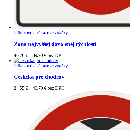
Príkazové a zákazové značky
Zóna najvyššej dovolenej rýchlosti
Price
46,70
€
–
89,90
€
bez DPH
range:
46,70 €
Príkazové a zákazové značky
through
89,90 €
Cestička pre chodcov
Price
24,55
€
–
40,70
€
bez DPH
range:
24,55 €
through
40,70 €