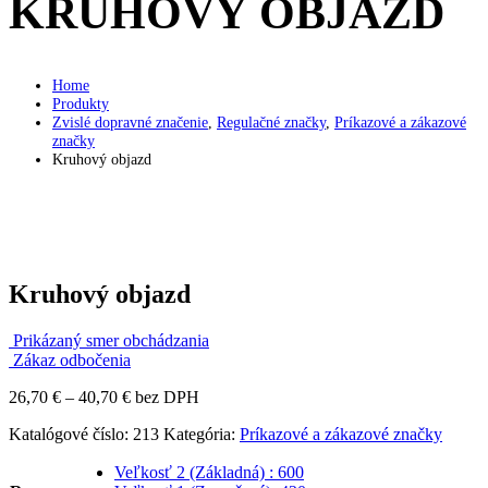
KRUHOVÝ OBJAZD
Home
Produkty
Zvislé dopravné značenie
,
Regulačné značky
,
Príkazové a zákazové
značky
Kruhový objazd
Kruhový objazd
Prikázaný smer obchádzania
Zákaz odbočenia
Price
26,70
€
–
40,70
€
bez DPH
range:
Katalógové číslo:
213
Kategória:
Príkazové a zákazové značky
26,70 €
through
Veľkosť 2 (Základná) : 600
40,70 €