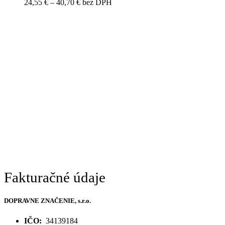
Price
24,55
€
–
40,70
€
bez DPH
range:
24,55 €
through
40,70 €
Fakturačné údaje
DOPRAVNE ZNAČENIE, s.r.o.
IČO:
34139184