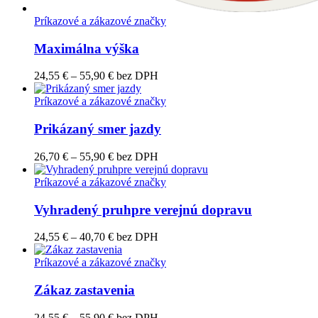
Príkazové a zákazové značky
Maximálna výška
Price
24,55
€
–
55,90
€
bez DPH
range:
24,55 €
Príkazové a zákazové značky
through
55,90 €
Prikázaný smer jazdy
Price
26,70
€
–
55,90
€
bez DPH
range:
26,70 €
Príkazové a zákazové značky
through
55,90 €
Vyhradený pruhpre verejnú dopravu
Price
24,55
€
–
40,70
€
bez DPH
range:
24,55 €
Príkazové a zákazové značky
through
40,70 €
Zákaz zastavenia
Price
24,55
€
–
55,90
€
bez DPH