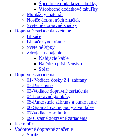
Špecifické dodatkové tabuľky
Všeobecné dodatkové tabuľky
Montážny materiál
Nosiče dopravných značiek
Svetelné dopravné značky
Dopravné zariadenia svetelné
Blikače
Blikače synchrónne
Svetelné šípky
Zdroje a napájanie
Nabíjacie káble
Batérie a príslušenstvo
Solar
Dopravné zariadenia
01- Vodiace dosky Z4, zábrany
02-Podstavce
03-Vodiace dopravné zariadenia
04-Dopravné gombíky
05-Parkovacie zábrany a parkovanie
06-Spomaľovacie prahy a vankúše
07-Vodiaci obrubník
09-Ostatné dopravné zariadenia
Klemmfix
Vodorovné dopravné značenie
Stroje