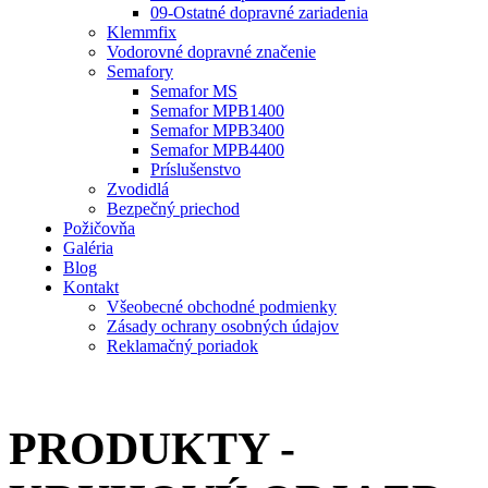
09-Ostatné dopravné zariadenia
Klemmfix
Vodorovné dopravné značenie
Semafory
Semafor MS
Semafor MPB1400
Semafor MPB3400
Semafor MPB4400
Príslušenstvo
Zvodidlá
Bezpečný priechod
Požičovňa
Galéria
Blog
Kontakt
Všeobecné obchodné podmienky
Zásady ochrany osobných údajov
Reklamačný poriadok
PRODUKTY -