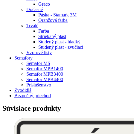
Graco
Dočasné
Páska - Stamark 3M
Oranžová farba
Trvalé
Farba
Striekaný plast
Studený plast - hladký
Studený plast - zvučiaci
Vzorové listy
Semafory
Semafor MS
Semafor MPB1400
Semafor MPB3400
Semafor MPB4400
Príslušenstvo
Zvodidlá
Bezpečný priechod
Súvisiace produkty