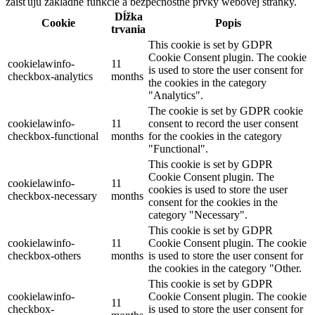
zaisťujú základné funkcie a bezpečnostné prvky webovej stránky.
Dĺžka
Cookie
Popis
trvania
This cookie is set by GDPR
Cookie Consent plugin. The cookie
cookielawinfo-
11
is used to store the user consent for
checkbox-analytics
months
the cookies in the category
"Analytics".
The cookie is set by GDPR cookie
cookielawinfo-
11
consent to record the user consent
checkbox-functional
months
for the cookies in the category
"Functional".
This cookie is set by GDPR
Cookie Consent plugin. The
cookielawinfo-
11
cookies is used to store the user
checkbox-necessary
months
consent for the cookies in the
category "Necessary".
This cookie is set by GDPR
cookielawinfo-
11
Cookie Consent plugin. The cookie
checkbox-others
months
is used to store the user consent for
the cookies in the category "Other.
This cookie is set by GDPR
cookielawinfo-
Cookie Consent plugin. The cookie
11
checkbox-
is used to store the user consent for