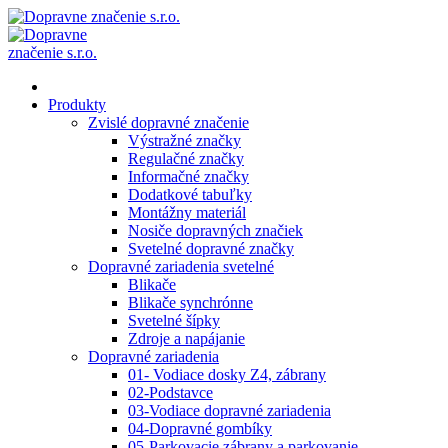
Produkty
Zvislé dopravné značenie
Výstražné značky
Regulačné značky
Informačné značky
Dodatkové tabuľky
Montážny materiál
Nosiče dopravných značiek
Svetelné dopravné značky
Dopravné zariadenia svetelné
Blikače
Blikače synchrónne
Svetelné šípky
Zdroje a napájanie
Dopravné zariadenia
01- Vodiace dosky Z4, zábrany
02-Podstavce
03-Vodiace dopravné zariadenia
04-Dopravné gombíky
05-Parkovacie zábrany a parkovanie