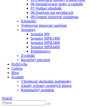
06-Spomaľovacie prahy a vankúše
07-Vodiaci obrubník
08-Značenie pre nevidiacich
09-Ostatné dopravné zariadenia
Klemmfix
Vodorovné dopravné značenie
Semafory
Semafor MS
Semafor MPB1400
Semafor MPB3400
Semafor MPB4400
Príslušenstvo
Zvodidlá
Bezpečný priechod
Požičovňa
Galéria
Blog
Kontakt
Všeobecné obchodné podmienky
Zásady ochrany osobných údajov
Reklamačný poriadok
Search