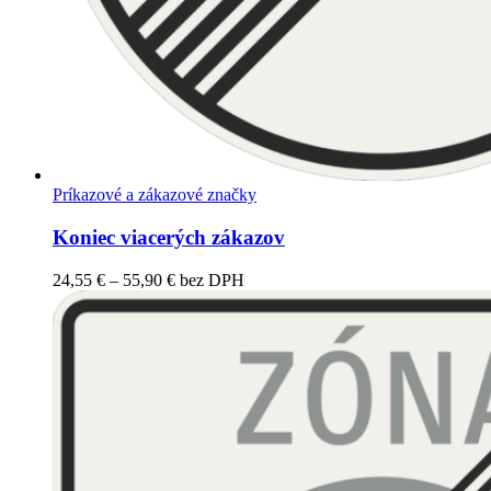
Príkazové a zákazové značky
Koniec viacerých zákazov
Price
24,55
€
–
55,90
€
bez DPH
range:
24,55 €
through
55,90 €