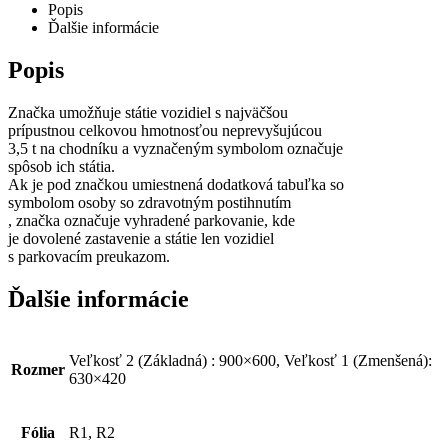
Popis
Ďalšie informácie
Popis
Značka umožňuje státie vozidiel s najväčšou
prípustnou celkovou hmotnosťou neprevyšujúcou
3,5 t na chodníku a vyznačeným symbolom označuje
spôsob ich státia.
Ak je pod značkou umiestnená dodatková tabuľka so
symbolom osoby so zdravotným postihnutím
, značka označuje vyhradené parkovanie, kde
je dovolené zastavenie a státie len vozidiel
s parkovacím preukazom.
Ďalšie informácie
Veľkosť 2 (Základná) : 900×600, Veľkosť 1 (Zmenšená):
Rozmer
630×420
Fólia
R1, R2