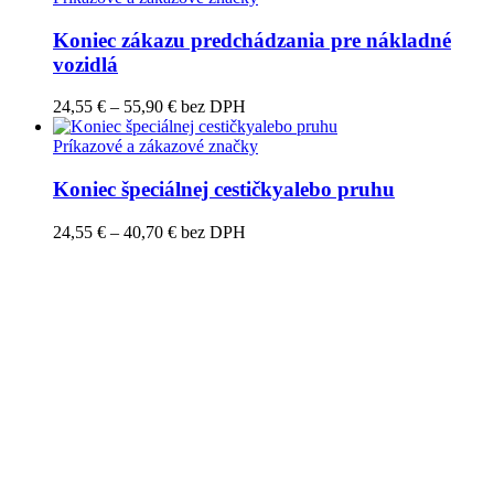
Koniec zákazu predchádzania pre nákladné
vozidlá
Price
24,55
€
–
55,90
€
bez DPH
range:
24,55 €
Príkazové a zákazové značky
through
55,90 €
Koniec špeciálnej cestičkyalebo pruhu
Price
24,55
€
–
40,70
€
bez DPH
range:
24,55 €
through
40,70 €