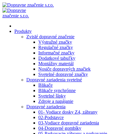
Produkty
Zvislé dopravné značenie
Výstražné značky
Regulačné značky
Informačné značky
Dodatkové tabuľky
Montážny materiál
Nosiče dopravných značiek
Svetelné dopravné značky
Dopravné zariadenia svetelné
Blikače
Blikače synchrónne
Svetelné šípky
Zdroje a napájanie
Dopravné zariadenia
01- Vodiace dosky Z4, zábrany
02-Podstavce
03-Vodiace dopravné zariadenia
04-Dopravné gombíky
05-Parkovacie zábrany a parkovanie