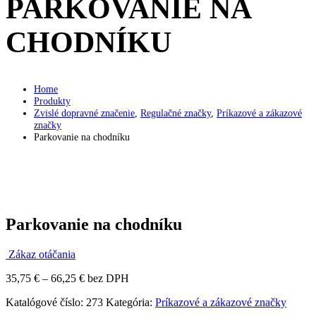
PARKOVANIE NA
CHODNÍKU
Home
Produkty
Zvislé dopravné značenie
,
Regulačné značky
,
Príkazové a zákazové
značky
Parkovanie na chodníku
Parkovanie na chodníku
Zákaz otáčania
Price
35,75
€
–
66,25
€
bez DPH
range:
Katalógové číslo:
273
Kategória:
Príkazové a zákazové značky
35,75 €
through