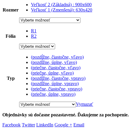
Veľkosť 2 (Základná) : 900x600
66,25 €
Rozmer
Veľkosť 1 (Zmenšená): 630x420
R1
Fólia
R2
(pozdĺžne, čiastočne, vľavo)
(pozdĺžne, úplne, vľavo)
(priečne, čiastočne, vľavo)
(priečne, úplne, vľavo)
Typ
(pozdĺžne, čiastočne, vpravo)
(pozdĺžne, úplne, vpravo)
(priečne, čiastočne, vpravo)
(priečne, úplne, vpravo)
Vymazať
Objednávky sú dočasne pozastavené. Ďakujeme za pochopenie.
Facebook
Twitter
LinkedIn
Google +
Email