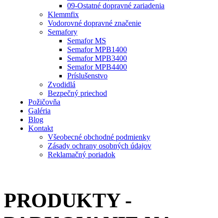
09-Ostatné dopravné zariadenia
Klemmfix
Vodorovné dopravné značenie
Semafory
Semafor MS
Semafor MPB1400
Semafor MPB3400
Semafor MPB4400
Príslušenstvo
Zvodidlá
Bezpečný priechod
Požičovňa
Galéria
Blog
Kontakt
Všeobecné obchodné podmienky
Zásady ochrany osobných údajov
Reklamačný poriadok
PRODUKTY -