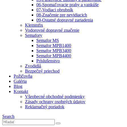
06-Spomaľovacie prahy a vankúše
07-Vodiaci obrubník
08-Značenie pre nevidiacich
09-Ostatné dopravné zariadenia
Klemmfix
Vodorovné dopravné značenie
Semafory
Semafor MS
Semafor MPB1400
Semafor MPB3400
Semafor MPB4400
Príslušenstvo
Zvodidlá
Bezpečný priechod
Požičovňa
Galéria
Blog
Kontakt
Všeobecné obchodné podmienky
Zásady ochrany osobných údajov
Reklamačný poriadok
Search