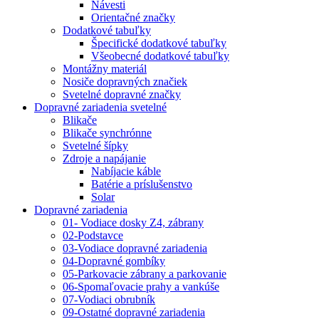
Návesti
Orientačné značky
Dodatkové tabuľky
Špecifické dodatkové tabuľky
Všeobecné dodatkové tabuľky
Montážny materiál
Nosiče dopravných značiek
Svetelné dopravné značky
Dopravné zariadenia svetelné
Blikače
Blikače synchrónne
Svetelné šípky
Zdroje a napájanie
Nabíjacie káble
Batérie a príslušenstvo
Solar
Dopravné zariadenia
01- Vodiace dosky Z4, zábrany
02-Podstavce
03-Vodiace dopravné zariadenia
04-Dopravné gombíky
05-Parkovacie zábrany a parkovanie
06-Spomaľovacie prahy a vankúše
07-Vodiaci obrubník
09-Ostatné dopravné zariadenia