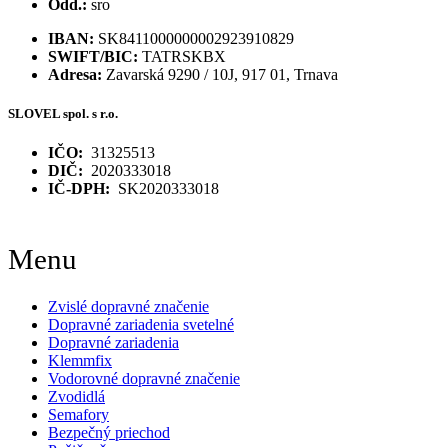
Odd.:
sro
IBAN:
SK8411000000002923910829
SWIFT/BIC:
TATRSKBX
Adresa:
Zavarská 9290 / 10J, 917 01, Trnava
SLOVEL spol. s r.o.
IČO:
31325513
DIČ:
2020333018
IČ-DPH:
SK2020333018
Menu
Zvislé dopravné značenie
Dopravné zariadenia svetelné
Dopravné zariadenia
Klemmfix
Vodorovné dopravné značenie
Zvodidlá
Semafory
Bezpečný priechod