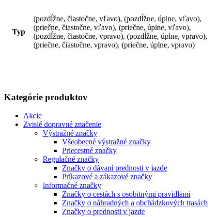
(pozdĺžne, čiastočne, vľavo), (pozdĺžne, úplne, vľavo),
(priečne, čiastočne, vľavo), (priečne, úplne, vľavo),
Typ
(pozdĺžne, čiastočne, vpravo), (pozdĺžne, úplne, vpravo),
(priečne, čiastočne, vpravo), (priečne, úplne, vpravo)
Kategórie produktov
Akcie
Zvislé dopravné značenie
Výstražné značky
Všeobecné výstražné značky
Priecestné značky
Regulačné značky
Značky o dávaní prednosti v jazde
Príkazové a zákazové značky
Informačné značky
Značky o cestách s osobitnými pravidlami
Značky o náhradných a obchádzkových trasách
Značky o prednosti v jazde