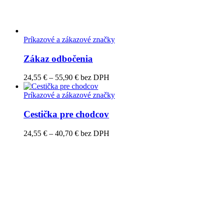
Príkazové a zákazové značky
Zákaz odbočenia
Price
24,55
€
–
55,90
€
bez DPH
range:
24,55 €
Príkazové a zákazové značky
through
55,90 €
Cestička pre chodcov
Price
24,55
€
–
40,70
€
bez DPH
range:
24,55 €
through
40,70 €