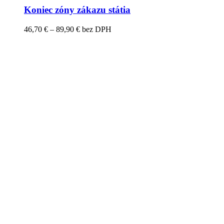
Koniec zóny zákazu státia
Price
46,70
€
–
89,90
€
bez DPH
range:
46,70 €
through
89,90 €