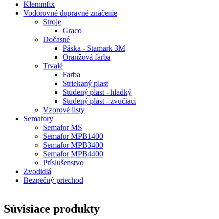
Klemmfix
Vodorovné dopravné značenie
Stroje
Graco
Dočasné
Páska - Stamark 3M
Oranžová farba
Trvalé
Farba
Striekaný plast
Studený plast - hladký
Studený plast - zvučiaci
Vzorové listy
Semafory
Semafor MS
Semafor MPB1400
Semafor MPB3400
Semafor MPB4400
Príslušenstvo
Zvodidlá
Bezpečný priechod
Súvisiace produkty