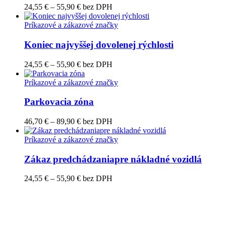
Price
24,55
€
–
55,90
€
bez DPH
range:
24,55 €
Príkazové a zákazové značky
through
55,90 €
Koniec najvyššej dovolenej rýchlosti
Price
24,55
€
–
55,90
€
bez DPH
range:
24,55 €
Príkazové a zákazové značky
through
55,90 €
Parkovacia zóna
Price
46,70
€
–
89,90
€
bez DPH
range:
46,70 €
Príkazové a zákazové značky
through
89,90 €
Zákaz predchádzaniapre nákladné vozidlá
Price
24,55
€
–
55,90
€
bez DPH
range:
24,55 €
through
55,90 €