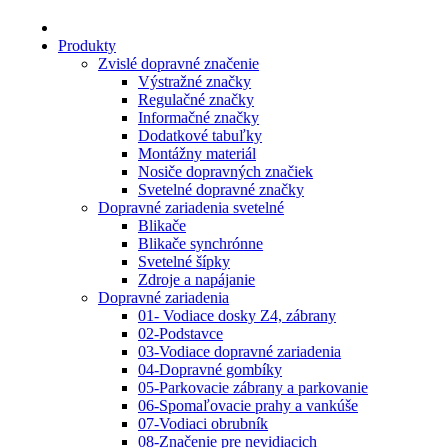
Produkty
Zvislé dopravné značenie
Výstražné značky
Regulačné značky
Informačné značky
Dodatkové tabuľky
Montážny materiál
Nosiče dopravných značiek
Svetelné dopravné značky
Dopravné zariadenia svetelné
Blikače
Blikače synchrónne
Svetelné šípky
Zdroje a napájanie
Dopravné zariadenia
01- Vodiace dosky Z4, zábrany
02-Podstavce
03-Vodiace dopravné zariadenia
04-Dopravné gombíky
05-Parkovacie zábrany a parkovanie
06-Spomaľovacie prahy a vankúše
07-Vodiaci obrubník
08-Značenie pre nevidiacich